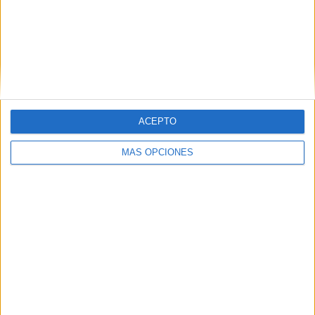
ACEPTO
Colección de apoyos visuales mesa para
MÁS OPCIONES
primero de primaria
Publicado el 9 julio, 2023
Los apoyos visuales son recursos pedagógicos muy
útiles y efectivos que pueden ser utilizados en el aula
para mejorar el aprendizaje de todos los alumnos,
incluyendo aquellos que no tienen […]
SEGUIR LEYENDO