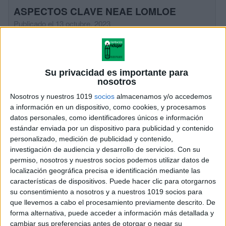
ASPECTOS CLAVE NEAE LOMLOE
Publicado el 13 octubre, 2023
La Ley Orgánica de Mejora de la Calidad de la
Educación (LOMLOE), también conocida como «Ley
Celaá,» incluye disposiciones específicas para la
Su privacidad es importante para
atención al alumnado con necesidades específicas de
nosotros
apoyo […]
Nosotros y nuestros 1019
socios
almacenamos y/o accedemos
a información en un dispositivo, como cookies, y procesamos
SEGUIR LEYENDO
datos personales, como identificadores únicos e información
estándar enviada por un dispositivo para publicidad y contenido
personalizado, medición de publicidad y contenido,
investigación de audiencia y desarrollo de servicios.
Con su
permiso, nosotros y nuestros socios podemos utilizar datos de
localización geográfica precisa e identificación mediante las
características de dispositivos. Puede hacer clic para otorgarnos
su consentimiento a nosotros y a nuestros 1019 socios para
que llevemos a cabo el procesamiento previamente descrito. De
forma alternativa, puede acceder a información más detallada y
cambiar sus preferencias antes de otorgar o negar su