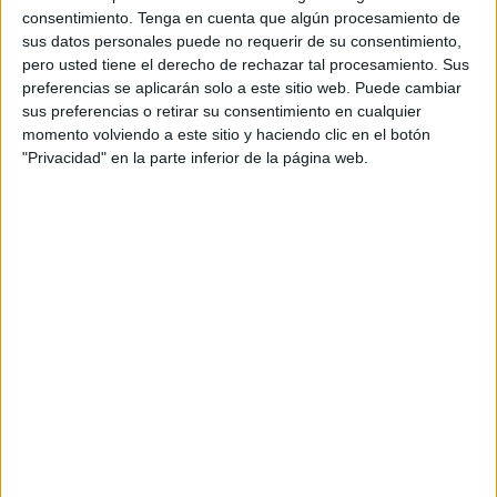
consentimiento.
Tenga en cuenta que algún procesamiento de
sus datos personales puede no requerir de su consentimiento,
pero usted tiene el derecho de rechazar tal procesamiento. Sus
Colección de apoyos visuales mesa para
preferencias se aplicarán solo a este sitio web. Puede cambiar
sus preferencias o retirar su consentimiento en cualquier
TERCERO de primaria
momento volviendo a este sitio y haciendo clic en el botón
Publicado el 13 julio, 2023
"Privacidad" en la parte inferior de la página web.
El uso de apoyos visuales en las mesas de los niños
de tercer grado de primaria es beneficioso por varias
razones. En primer lugar, los apoyos visuales ayudan
a […]
SEGUIR LEYENDO