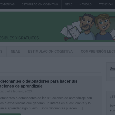
TEMÁTICAS
ESTIMULACION COGNITIVA
NEAE
NAVIDAD
ATENCIÓN
AS
NEAE
ESTIMULACION COGNITIVA
COMPRENSIÓN LEC
Bus
 detonantes o detonadores para hacer tus
aciones de aprendizaje
cado el 9 febrero, 2023
¿T
etonantes o detonadores de las situaciones de aprendizaje son
os o experiencias que generan un interés en el estudiante y lo
Int
van a aprender algo nuevo. Estos detonantes pueden […]
sus