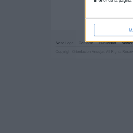
inferior de la página
M
Aviso Legal
Contacto
Publicidad
Volver
Copyright Orientacion Andujar. All Rights Rese