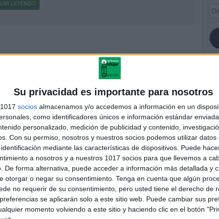
UIR LEYENDO
Dir
de
ema
SI
Su privacidad es importante para nosotros
s 1017
socios
almacenamos y/o accedemos a información en un disposit
sonales, como identificadores únicos e información estándar enviada 
ntenido personalizado, medición de publicidad y contenido, investigaci
FA
os.
Con su permiso, nosotros y nuestros socios podemos utilizar datos 
identificación mediante las características de dispositivos. Puede hacer
ntimiento a nosotros y a nuestros 1017 socios para que llevemos a ca
. De forma alternativa, puede acceder a información más detallada y 
e otorgar o negar su consentimiento.
Tenga en cuenta que algún proc
de no requerir de su consentimiento, pero usted tiene el derecho de r
referencias se aplicarán solo a este sitio web. Puede cambiar sus pref
alquier momento volviendo a este sitio y haciendo clic en el botón "Pri