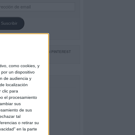
ección
il
Suscribir
GUE NUESTROS TABLEROS EN PINTEREST
ivo, como cookies, y
por un dispositivo
ón de audiencia y
CEBOOK
de localización
 clic para
bo el procesamiento
cambiar sus
esamiento de sus
echazar tal
erencias o retirar su
vacidad" en la parte