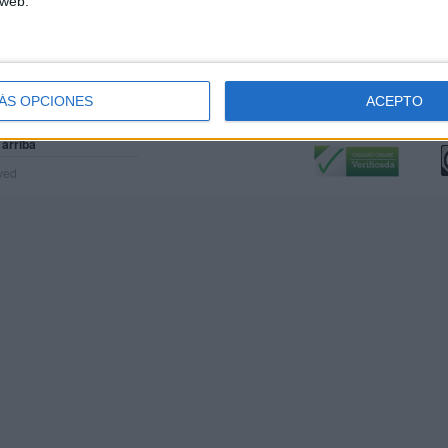
 web.
ÁS OPCIONES
ACEPTO
Calidad:
L
 arriba
rved