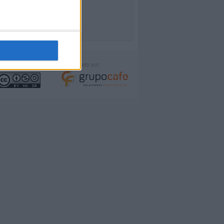
icencia:
Desarrollado por: