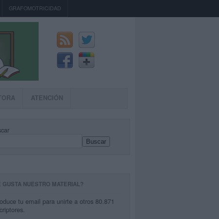
GRAFOMOTRICIDAD
TORA
ATENCIÓN
car
Buscar
E GUSTA NUESTRO MATERIAL?
roduce tu email para unirte a otros 80.871
criptores.