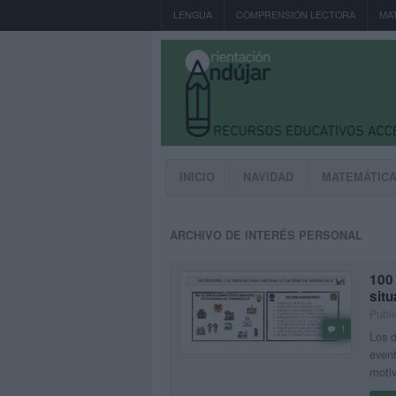
LENGUA
COMPRENSIÓN LECTORA
MA
INICIO
NAVIDAD
MATEMÁTIC
ARCHIVO DE INTERÉS PERSONAL
100
situ
Publi
1
Los d
event
moti