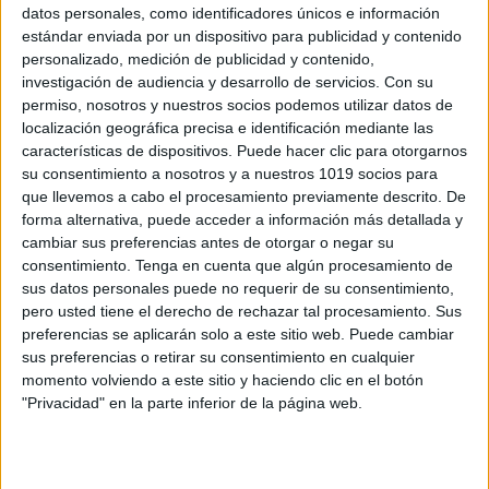
datos personales, como identificadores únicos e información
estándar enviada por un dispositivo para publicidad y contenido
INTRUSO RIMAS! ACTIVIDAD MOLONA
personalizado, medición de publicidad y contenido,
investigación de audiencia y desarrollo de servicios.
Con su
PARA TRABAJAR LAS HABILIDADES
permiso, nosotros y nuestros socios podemos utilizar datos de
PRE-LECTORAS
localización geográfica precisa e identificación mediante las
Publicado el 8 agosto, 2020
características de dispositivos. Puede hacer clic para otorgarnos
su consentimiento a nosotros y a nuestros 1019 socios para
Intrusos de rimas. Material para trabajar habilidades
que llevemos a cabo el procesamiento previamente descrito. De
pre-lectoras. Para jugar, presentamos una tarjeta al
forma alternativa, puede acceder a información más detallada y
peque. Él o ella deberá decir en voz alta el nombre de
cambiar sus preferencias antes de otorgar o negar su
los tres dibujos, e […]
consentimiento.
Tenga en cuenta que algún procesamiento de
sus datos personales puede no requerir de su consentimiento,
SEGUIR LEYENDO
pero usted tiene el derecho de rechazar tal procesamiento. Sus
preferencias se aplicarán solo a este sitio web. Puede cambiar
sus preferencias o retirar su consentimiento en cualquier
momento volviendo a este sitio y haciendo clic en el botón
"Privacidad" en la parte inferior de la página web.
Buscar