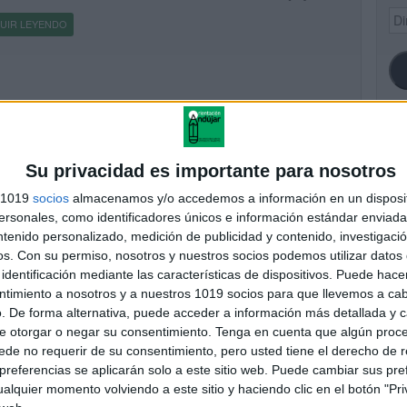
Dir
UIR LEYENDO
de
ema
SI
Su privacidad es importante para nosotros
s 1019
socios
almacenamos y/o accedemos a información en un disposit
sonales, como identificadores únicos e información estándar enviada 
ntenido personalizado, medición de publicidad y contenido, investigaci
FA
os.
Con su permiso, nosotros y nuestros socios podemos utilizar datos 
identificación mediante las características de dispositivos. Puede hacer
ntimiento a nosotros y a nuestros 1019 socios para que llevemos a ca
. De forma alternativa, puede acceder a información más detallada y 
e otorgar o negar su consentimiento.
Tenga en cuenta que algún proc
de no requerir de su consentimiento, pero usted tiene el derecho de r
referencias se aplicarán solo a este sitio web. Puede cambiar sus pref
alquier momento volviendo a este sitio y haciendo clic en el botón "Pri