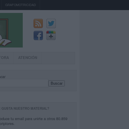
GRAFOMOTRICIDAD
TORA
ATENCIÓN
car
Buscar
E GUSTA NUESTRO MATERIAL?
roduce tu email para unirte a otros 80.859
criptores.