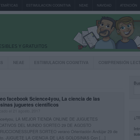
TEMÁTICAS
ESTIMULACION COGNITIVA
NEAE
NAVIDAD
ATENCIÓN
AS
NEAE
ESTIMULACION COGNITIVA
COMPRENSIÓN LEC
Bus
eo facebook Science4you, La ciencia de las
sinas juguetes científicos
cado el 21 agosto, 2017
¿T
nce4you, LA MEJOR TIENDA ONLINE DE JUGUETES
CATIVOS DEL MUNDO SORTEO 29 DE AGOSTO
Int
RUCCIONESSUPER SORTEO verano Orientación Andújar 29 de
sus
to. JUGUETE LA CIENCIA DE LAS GOLOSINAS Con […]