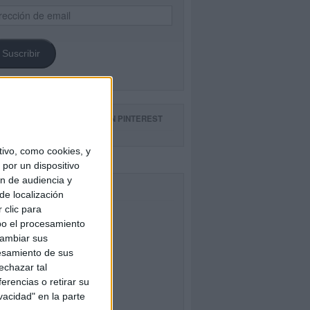
ección
il
Suscribir
GUE NUESTROS TABLEROS EN PINTEREST
ivo, como cookies, y
por un dispositivo
ón de audiencia y
CEBOOK
de localización
 clic para
bo el procesamiento
cambiar sus
esamiento de sus
echazar tal
erencias o retirar su
vacidad" en la parte