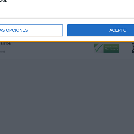
 web.
ÁS OPCIONES
ACEPTO
Calidad:
L
 arriba
rved