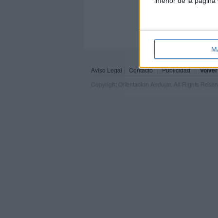
inferior de la página
M
Aviso Legal
Contacto
Publicidad
Volver
Copyright Orientacion Andujar. All Rights Rese