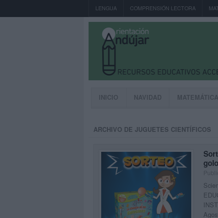
LENGUA
COMPRENSIÓN LECTORA
MA
INICIO
NAVIDAD
MATEMÁTIC
ARCHIVO DE JUGUETES CIENTÍFICOS
Sort
golo
Publi
Scie
EDU
INST
Agos