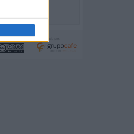
icencia:
Desarrollado por: