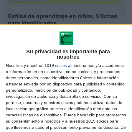
Estilos de aprendizaje en niños, 3 fichas
para identificarlos
Publicado el 27 septiembre, 2016
Os compartimos esta fantástico artículo de Adrian
Ortega del blog fichasparapreescolar, sobre los estilos
Su privacidad es importante para
de aprendizaje. ¿Quieres identificar los estilos de
nosotros
aprendizaje en tu grupo? Seguro que los
Nosotros y nuestros 1019
socios
almacenamos y/o accedemos
términosvisual, auditivo, y […]
a información en un dispositivo, como cookies, y procesamos
datos personales, como identificadores únicos e información
SEGUIR LEYENDO
estándar enviada por un dispositivo para publicidad y contenido
personalizado, medición de publicidad y contenido,
investigación de audiencia y desarrollo de servicios.
Con su
permiso, nosotros y nuestros socios podemos utilizar datos de
localización geográfica precisa e identificación mediante las
características de dispositivos. Puede hacer clic para otorgarnos
su consentimiento a nosotros y a nuestros 1019 socios para
que llevemos a cabo el procesamiento previamente descrito. De