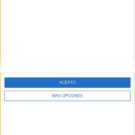
SEGUIR LEYENDO
ACEPTO
MÁS OPCIONES
Test para identificar el estilo de
aprendizaje VAK