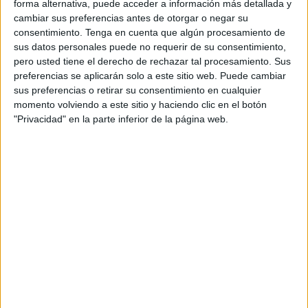
forma alternativa, puede acceder a información más detallada y
cambiar sus preferencias antes de otorgar o negar su
consentimiento.
Tenga en cuenta que algún procesamiento de
sus datos personales puede no requerir de su consentimiento,
pero usted tiene el derecho de rechazar tal procesamiento. Sus
EDITABLE Cuestionario Honey – Alonso
preferencias se aplicarán solo a este sitio web. Puede cambiar
de Estilos de Aprendizaje en excel
sus preferencias o retirar su consentimiento en cualquier
Publicado el 24 agosto, 2016
momento volviendo a este sitio y haciendo clic en el botón
"Privacidad" en la parte inferior de la página web.
Os ofrecemos este cuestionario que hemos
implementado en formato excel para que podais
conocer el estilo de aprendizaje más significativo para
vosotros y para vuestros alumnos. Os dejamos el
material […]
SEGUIR LEYENDO