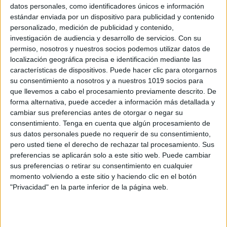
datos personales, como identificadores únicos e información
estándar enviada por un dispositivo para publicidad y contenido
Canciones motoras para trabajar la
personalizado, medición de publicidad y contenido,
investigación de audiencia y desarrollo de servicios.
Con su
motricidad gruesa en clase de educación
permiso, nosotros y nuestros socios podemos utilizar datos de
física
localización geográfica precisa e identificación mediante las
Publicado el 23 enero, 2024
características de dispositivos. Puede hacer clic para otorgarnos
su consentimiento a nosotros y a nuestros 1019 socios para
En nuestro nuevo post, te presentamos una forma
que llevemos a cabo el procesamiento previamente descrito. De
divertida y efectiva de trabajar la motricidad gruesa en
forma alternativa, puede acceder a información más detallada y
tus clases de Educación Física: las canciones
cambiar sus preferencias antes de otorgar o negar su
motoras. Estas canciones son una herramienta […]
consentimiento.
Tenga en cuenta que algún procesamiento de
sus datos personales puede no requerir de su consentimiento,
SEGUIR LEYENDO
pero usted tiene el derecho de rechazar tal procesamiento. Sus
preferencias se aplicarán solo a este sitio web. Puede cambiar
sus preferencias o retirar su consentimiento en cualquier
momento volviendo a este sitio y haciendo clic en el botón
"Privacidad" en la parte inferior de la página web.
Buscar