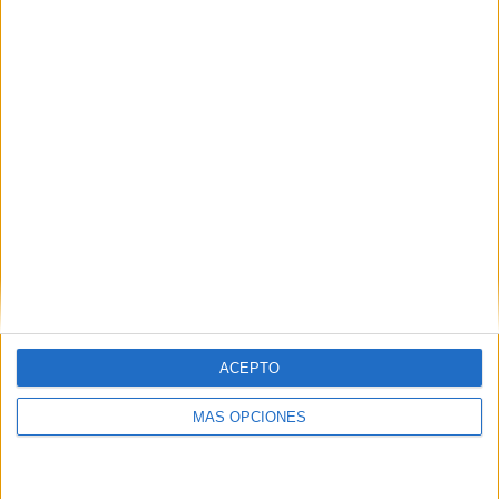
Buscar
¿TE GUSTA NUESTRO MATERIAL?
Introduce tu email para unirte a otros
80.862 suscriptores.
Dirección
de
email
Suscribir
ACEPTO
MÁS OPCIONES
SIGUE NUESTROS TABLEROS EN
PINTEREST