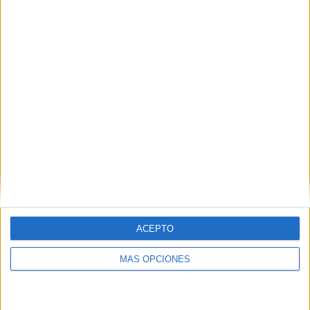
Buscar
¿TE GUSTA NUESTRO MATERIAL?
Introduce tu email para unirte a otros
80.860 suscriptores.
Dirección
de
email
Suscribir
ACEPTO
MÁS OPCIONES
SIGUE NUESTROS TABLEROS EN
PINTEREST