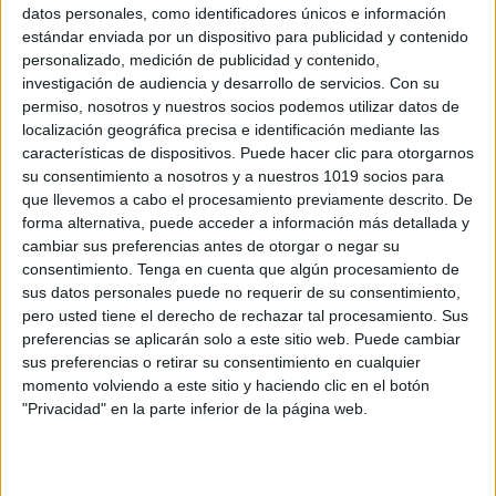
datos personales, como identificadores únicos e información
estándar enviada por un dispositivo para publicidad y contenido
INTRUSO RIMAS! ACTIVIDAD MOLONA
personalizado, medición de publicidad y contenido,
investigación de audiencia y desarrollo de servicios.
Con su
PARA TRABAJAR LAS HABILIDADES
permiso, nosotros y nuestros socios podemos utilizar datos de
PRE-LECTORAS
localización geográfica precisa e identificación mediante las
Publicado el 8 agosto, 2020
características de dispositivos. Puede hacer clic para otorgarnos
su consentimiento a nosotros y a nuestros 1019 socios para
Intrusos de rimas. Material para trabajar habilidades
que llevemos a cabo el procesamiento previamente descrito. De
pre-lectoras. Para jugar, presentamos una tarjeta al
forma alternativa, puede acceder a información más detallada y
peque. Él o ella deberá decir en voz alta el nombre de
cambiar sus preferencias antes de otorgar o negar su
los tres dibujos, e […]
consentimiento.
Tenga en cuenta que algún procesamiento de
sus datos personales puede no requerir de su consentimiento,
SEGUIR LEYENDO
pero usted tiene el derecho de rechazar tal procesamiento. Sus
preferencias se aplicarán solo a este sitio web. Puede cambiar
sus preferencias o retirar su consentimiento en cualquier
momento volviendo a este sitio y haciendo clic en el botón
"Privacidad" en la parte inferior de la página web.
Buscar