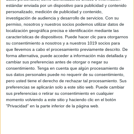
estándar enviada por un dispositivo para publicidad y contenido
MANIPULATIVO DE VOCALES
personalizado, medición de publicidad y contenido,
Publicado el 28 mayo, 2020
investigación de audiencia y desarrollo de servicios.
Con su
permiso, nosotros y nuestros socios podemos utilizar datos de
Hola hoy os traigo un juego de las vocales. Son 5
localización geográfica precisa e identificación mediante las
paneles con 40 figuras. Se trata de poner las figuras
características de dispositivos. Puede hacer clic para otorgarnos
en sus paneles. El niñ@ dice la palabra y […]
su consentimiento a nosotros y a nuestros 1019 socios para
que llevemos a cabo el procesamiento previamente descrito. De
SEGUIR LEYENDO
forma alternativa, puede acceder a información más detallada y
cambiar sus preferencias antes de otorgar o negar su
consentimiento.
Tenga en cuenta que algún procesamiento de
sus datos personales puede no requerir de su consentimiento,
pero usted tiene el derecho de rechazar tal procesamiento. Sus
preferencias se aplicarán solo a este sitio web. Puede cambiar
Buscar
sus preferencias o retirar su consentimiento en cualquier
momento volviendo a este sitio y haciendo clic en el botón
"Privacidad" en la parte inferior de la página web.
Buscar