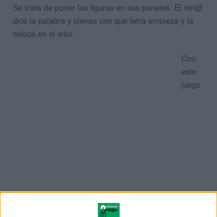
Se trata de poner las figuras en sus paneles. El niñ@
dice la palabra y piensa con que letra empieza y la
coloca en el sitio.
Con
este
juego
trabajamos la conciencia fonológica y el vocabulario.