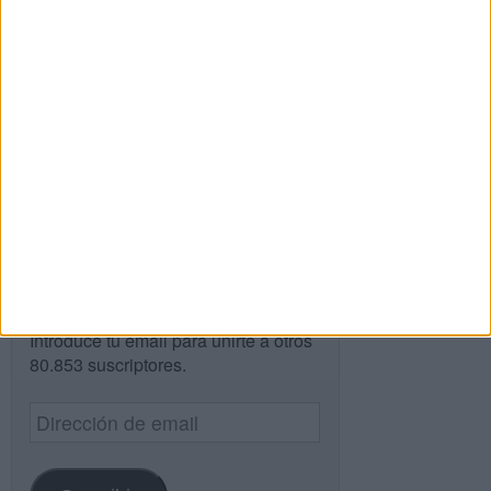
Buscar
Buscar
¿TE GUSTA NUESTRO MATERIAL?
Introduce tu email para unirte a otros
80.853 suscriptores.
Dirección
de
email