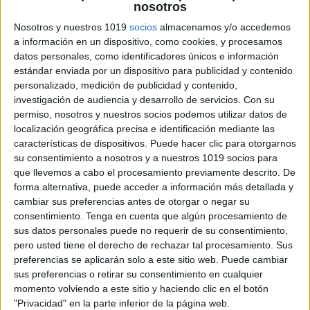
nosotros
Manteles verano actividades divertidas
Nosotros y nuestros 1019
socios
almacenamos y/o accedemos
vol. 2
a información en un dispositivo, como cookies, y procesamos
Publicado el 14 junio, 2026
datos personales, como identificadores únicos e información
El verano es sinónimo de sol, descanso y diversión…
estándar enviada por un dispositivo para publicidad y contenido
personalizado, medición de publicidad y contenido,
¡pero también puede ser aprendizaje! Estos manteles
investigación de audiencia y desarrollo de servicios.
Con su
de actividades veraniegas están pensados para que
permiso, nosotros y nuestros socios podemos utilizar datos de
los niños repasen contenidos de forma lúdica, […]
localización geográfica precisa e identificación mediante las
características de dispositivos. Puede hacer clic para otorgarnos
SEGUIR LEYENDO
su consentimiento a nosotros y a nuestros 1019 socios para
que llevemos a cabo el procesamiento previamente descrito. De
forma alternativa, puede acceder a información más detallada y
cambiar sus preferencias antes de otorgar o negar su
consentimiento.
Tenga en cuenta que algún procesamiento de
sus datos personales puede no requerir de su consentimiento,
pero usted tiene el derecho de rechazar tal procesamiento. Sus
preferencias se aplicarán solo a este sitio web. Puede cambiar
sus preferencias o retirar su consentimiento en cualquier
momento volviendo a este sitio y haciendo clic en el botón
"Privacidad" en la parte inferior de la página web.