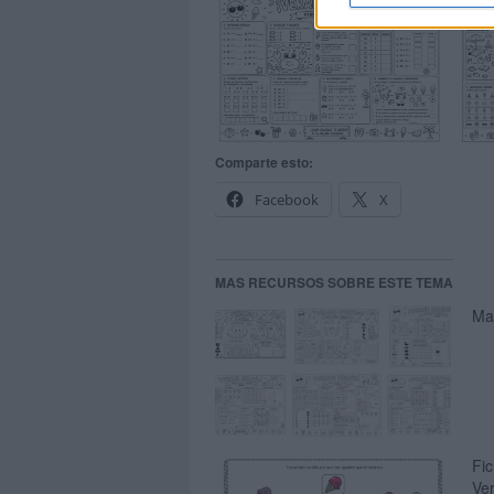
Comparte esto:
Facebook
X
MAS RECURSOS SOBRE ESTE TEMA
Man
Fic
Ve