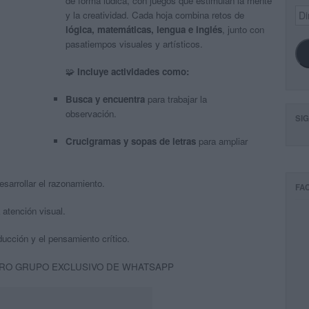
de forma lúdica, con juegos que estimulan la mente
Dir
y la creatividad. Cada hoja combina retos de
de
lógica, matemáticas, lengua e inglés
, junto con
ema
pasatiempos visuales y artísticos.
🧩
Incluye actividades como:
Busca y encuentra
para trabajar la
observación.
SI
Crucigramas y sopas de letras
para ampliar
sarrollar el razonamiento.
FA
 atención visual.
ucción y el pensamiento crítico.
RO GRUPO EXCLUSIVO DE WHATSAPP