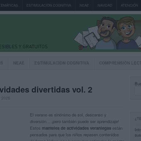
TEMÁTICAS
ESTIMULACION COGNITIVA
NEAE
NAVIDAD
ATENCIÓN
AS
NEAE
ESTIMULACION COGNITIVA
COMPRENSIÓN LEC
Bus
vidades divertidas vol. 2
, 2026
El verano es sinónimo de sol, descanso y
¿T
diversión… ¡pero también puede ser aprendizaje!
Estos
manteles de actividades veraniegas
están
Int
pensados para que los niños repasen contenidos
sus