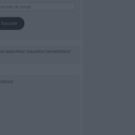
ección
il
Suscribir
GUE NUESTROS TABLEROS EN PINTEREST
CEBOOK