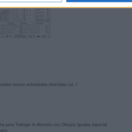
teles verano actividades divertidas vol. 1
ha para Trabajar la Atención con Dibujos Iguales especial
rano