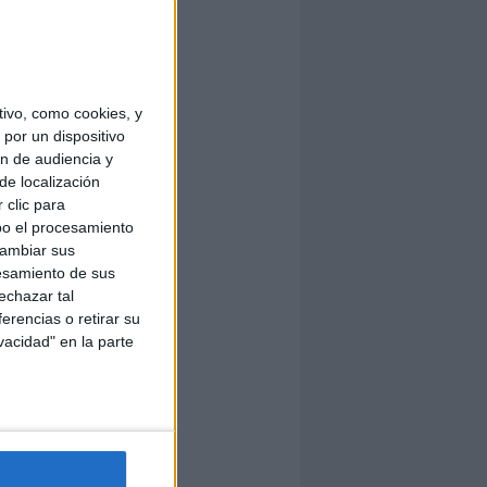
ivo, como cookies, y
por un dispositivo
ón de audiencia y
de localización
 clic para
bo el procesamiento
cambiar sus
esamiento de sus
echazar tal
erencias o retirar su
vacidad" en la parte