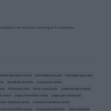
opilatorio de recursos veraniegos 8 materiales
vidades educativas verano
actividades para aula
actividades para casa
ria
aprendizaje divertido
crucigramas verano
rano
fichas para niños
fichas verano gratis
juegos de lógica verano
os verano
juegos imprimibles verano
juegos para vacaciones
iales didácticos verano
materiales educativos verano
cursos imprimibles verano
recursos para docentes
retos veraniegos