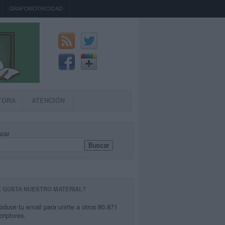
GRAFOMOTRICIDAD
TORA
ATENCIÓN
car
Buscar
E GUSTA NUESTRO MATERIAL?
roduce tu email para unirte a otros 80.871
criptores.