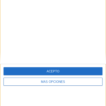
¿TE GUSTA NUESTRO MATERIAL?
Introduce tu email para unirte a otros
80.867 suscriptores.
Dirección
de
email
Suscribir
ACEPTO
MÁS OPCIONES
SIGUE NUESTROS TABLEROS EN
PINTEREST