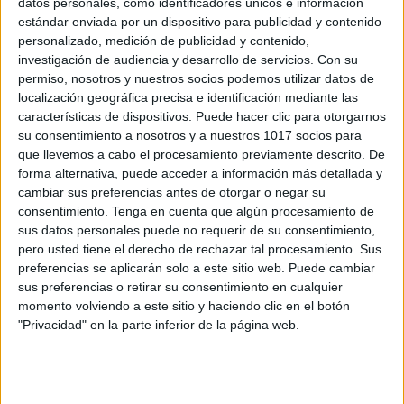
datos personales, como identificadores únicos e información
Manteles verano actividades divertidas
estándar enviada por un dispositivo para publicidad y contenido
vol. 2
personalizado, medición de publicidad y contenido,
investigación de audiencia y desarrollo de servicios.
Con su
Publicado el 14 junio, 2026
permiso, nosotros y nuestros socios podemos utilizar datos de
El verano es sinónimo de sol, descanso y diversión…
localización geográfica precisa e identificación mediante las
¡pero también puede ser aprendizaje! Estos manteles
características de dispositivos. Puede hacer clic para otorgarnos
su consentimiento a nosotros y a nuestros 1017 socios para
de actividades veraniegas están pensados para que
que llevemos a cabo el procesamiento previamente descrito. De
los niños repasen contenidos de forma lúdica, […]
forma alternativa, puede acceder a información más detallada y
cambiar sus preferencias antes de otorgar o negar su
SEGUIR LEYENDO
consentimiento.
Tenga en cuenta que algún procesamiento de
sus datos personales puede no requerir de su consentimiento,
pero usted tiene el derecho de rechazar tal procesamiento. Sus
preferencias se aplicarán solo a este sitio web. Puede cambiar
sus preferencias o retirar su consentimiento en cualquier
momento volviendo a este sitio y haciendo clic en el botón
Buscar
"Privacidad" en la parte inferior de la página web.
Buscar