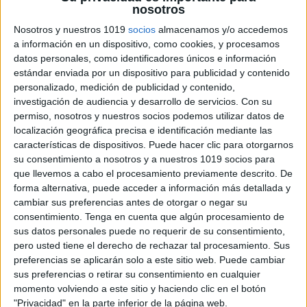
nosotros
Nosotros y nuestros 1019
socios
almacenamos y/o accedemos
Vamos a Ordenar párrafos y trabajar la
a información en un dispositivo, como cookies, y procesamos
comprensión lectora
datos personales, como identificadores únicos e información
Publicado el 8 febrero, 2026
estándar enviada por un dispositivo para publicidad y contenido
personalizado, medición de publicidad y contenido,
Hoy os traemos una nueva actividad para trabajar la
investigación de audiencia y desarrollo de servicios.
Con su
comprensión lectora, además en este caso
permiso, nosotros y nuestros socios podemos utilizar datos de
entrenaremos la conciencia morfosintáctica, es decir,
localización geográfica precisa e identificación mediante las
la relación con las reglas que utiliza el niño para […]
características de dispositivos. Puede hacer clic para otorgarnos
su consentimiento a nosotros y a nuestros 1019 socios para
que llevemos a cabo el procesamiento previamente descrito. De
SEGUIR LEYENDO
forma alternativa, puede acceder a información más detallada y
cambiar sus preferencias antes de otorgar o negar su
consentimiento.
Tenga en cuenta que algún procesamiento de
sus datos personales puede no requerir de su consentimiento,
pero usted tiene el derecho de rechazar tal procesamiento. Sus
preferencias se aplicarán solo a este sitio web. Puede cambiar
sus preferencias o retirar su consentimiento en cualquier
momento volviendo a este sitio y haciendo clic en el botón
"Privacidad" en la parte inferior de la página web.