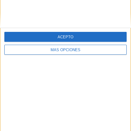
Buscar
ACEPTO
¿TE GUSTA NUESTRO MATERIAL?
MÁS OPCIONES
Introduce tu email para unirte a otros
80.855 suscriptores.
Dirección
de
email
Suscribir