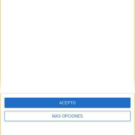
¡A Buscar y Clasificar! Juego de campos
semánticos
ACEPTO
MÁS OPCIONES