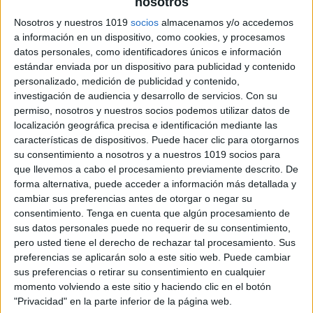
nosotros
Divertido «¿Quién es quién?» de mujeres
Nosotros y nuestros 1019
socios
almacenamos y/o accedemos
científicas 11 de febrero
a información en un dispositivo, como cookies, y procesamos
Publicado el 1 febrero, 2024
datos personales, como identificadores únicos e información
estándar enviada por un dispositivo para publicidad y contenido
En la actualidad, la equidad de género en la ciencia es
personalizado, medición de publicidad y contenido,
un objetivo fundamental, y el Día Internacional de la
investigación de audiencia y desarrollo de servicios.
Con su
Mujer y la Niña en la Ciencia, celebrado cada 11 […]
permiso, nosotros y nuestros socios podemos utilizar datos de
localización geográfica precisa e identificación mediante las
SEGUIR LEYENDO
características de dispositivos. Puede hacer clic para otorgarnos
su consentimiento a nosotros y a nuestros 1019 socios para
que llevemos a cabo el procesamiento previamente descrito. De
forma alternativa, puede acceder a información más detallada y
cambiar sus preferencias antes de otorgar o negar su
consentimiento.
Tenga en cuenta que algún procesamiento de
sus datos personales puede no requerir de su consentimiento,
pero usted tiene el derecho de rechazar tal procesamiento. Sus
preferencias se aplicarán solo a este sitio web. Puede cambiar
sus preferencias o retirar su consentimiento en cualquier
momento volviendo a este sitio y haciendo clic en el botón
"Privacidad" en la parte inferior de la página web.