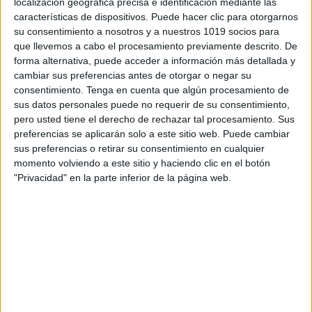
localización geográfica precisa e identificación mediante las
características de dispositivos. Puede hacer clic para otorgarnos
su consentimiento a nosotros y a nuestros 1019 socios para
que llevemos a cabo el procesamiento previamente descrito. De
forma alternativa, puede acceder a información más detallada y
cambiar sus preferencias antes de otorgar o negar su
consentimiento.
Tenga en cuenta que algún procesamiento de
sus datos personales puede no requerir de su consentimiento,
pero usted tiene el derecho de rechazar tal procesamiento. Sus
1000 Acitivdades para colorear trabajando
preferencias se aplicarán solo a este sitio web. Puede cambiar
los números del 1 al 10
sus preferencias o retirar su consentimiento en cualquier
Publicado el 8 noviembre, 2011
momento volviendo a este sitio y haciendo clic en el botón
"Privacidad" en la parte inferior de la página web.
Colección de 1000 actividades para colorear
trabajando los números del 1 al 10 y los conceptos
par-impar y mayor-menor, además de trabajar la
atención, la percepción visual y la motricidad […]
SEGUIR LEYENDO