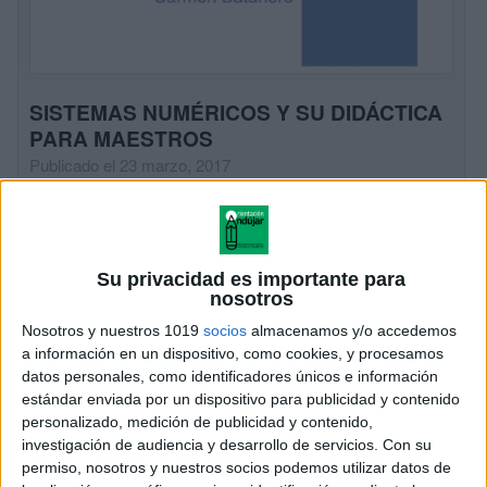
SISTEMAS NUMÉRICOS Y SU DIDÁCTICA
PARA MAESTROS
Publicado el 23 marzo, 2017
En el inicio de la formación matemática escolar,
cuando niños y niñas se incorporan a la educación
básica o primaria, los sistemas de representación
Su privacidad es importante para
numérica son un elemento clave. Según […]
nosotros
SEGUIR LEYENDO
Nosotros y nuestros 1019
socios
almacenamos y/o accedemos
a información en un dispositivo, como cookies, y procesamos
datos personales, como identificadores únicos e información
estándar enviada por un dispositivo para publicidad y contenido
personalizado, medición de publicidad y contenido,
investigación de audiencia y desarrollo de servicios.
Con su
permiso, nosotros y nuestros socios podemos utilizar datos de