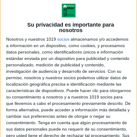
Su privacidad es importante para
CARRERA DE LETRAS ORTOGRAFÍA
nosotros
Publicado el 18 junio, 2026
Nosotros y nuestros 1019
socios
almacenamos y/o accedemos
a información en un dispositivo, como cookies, y procesamos
Adaptación del juego de mesa Carrera de Letras, he
datos personales, como identificadores únicos e información
creado un recurso para el aula con tarjetas de
estándar enviada por un dispositivo para publicidad y contenido
ortografía desde 1º hasta 6º de Primaria, organizadas
personalizado, medición de publicidad y contenido,
por niveles y contenidos […]
investigación de audiencia y desarrollo de servicios.
Con su
permiso, nosotros y nuestros socios podemos utilizar datos de
SEGUIR LEYENDO
localización geográfica precisa e identificación mediante las
características de dispositivos. Puede hacer clic para otorgarnos
su consentimiento a nosotros y a nuestros 1019 socios para
que llevemos a cabo el procesamiento previamente descrito. De
forma alternativa, puede acceder a información más detallada y
cambiar sus preferencias antes de otorgar o negar su
consentimiento.
Tenga en cuenta que algún procesamiento de
sus datos personales puede no requerir de su consentimiento,
pero usted tiene el derecho de rechazar tal procesamiento. Sus