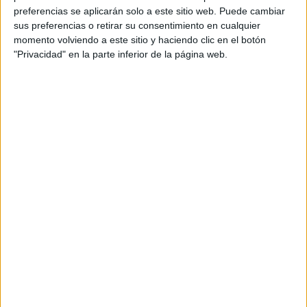
preferencias se aplicarán solo a este sitio web. Puede cambiar
sus preferencias o retirar su consentimiento en cualquier
momento volviendo a este sitio y haciendo clic en el botón
"Privacidad" en la parte inferior de la página web.
PALOMITAS PACK AGUDAS, LLANAS,
ESDRÚJULAS
Publicado el 11 abril, 2026
Este Pack de Palomitas es una propuesta divertida y
muy visual para aprender y practicar la acentuación de
palabras agudas, llanas y esdrújulas. Incluye
definiciones, ejemplos, tarjetas, flipbooks y actividades
[…]
SEGUIR LEYENDO