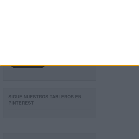
¿TE GUSTA NUESTRO MATERIAL?
Introduce tu email para unirte a otros
80.867 suscriptores.
Dirección
de
email
Suscribir
SIGUE NUESTROS TABLEROS EN
PINTEREST