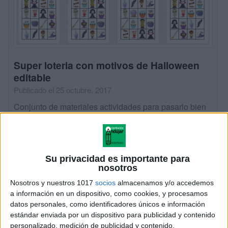
Super loteria con motivos de Halloween
editable
Publicado el 25 octubre, 2017
Conjunto de materiales actividades para pasarlo bien
en Halloween y para trabajar la discriminación visual
super loteria con motivos de Halloween editable
Halloween es una fiesta de origen pagano que […]
Su privacidad es importante para
SEGUIR LEYENDO
nosotros
Nosotros y nuestros 1017
socios
almacenamos y/o accedemos
a información en un dispositivo, como cookies, y procesamos
datos personales, como identificadores únicos e información
estándar enviada por un dispositivo para publicidad y contenido
personalizado, medición de publicidad y contenido,