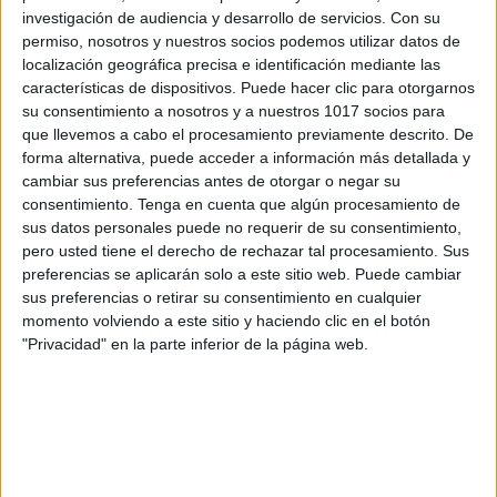
investigación de audiencia y desarrollo de servicios.
Con su
permiso, nosotros y nuestros socios podemos utilizar datos de
localización geográfica precisa e identificación mediante las
características de dispositivos. Puede hacer clic para otorgarnos
su consentimiento a nosotros y a nuestros 1017 socios para
que llevemos a cabo el procesamiento previamente descrito. De
forma alternativa, puede acceder a información más detallada y
cambiar sus preferencias antes de otorgar o negar su
2017 Fichas y actividades ATENCIÓN
consentimiento.
Tenga en cuenta que algún procesamiento de
sus datos personales puede no requerir de su consentimiento,
TDAH para Halloween recopilatorio
pero usted tiene el derecho de rechazar tal procesamiento. Sus
Publicado el 19 octubre, 2017
preferencias se aplicarán solo a este sitio web. Puede cambiar
Recopilatorio de Fichas y actividades para trabajar en
sus preferencias o retirar su consentimiento en cualquier
momento volviendo a este sitio y haciendo clic en el botón
esta época de Halloween, que son de gran utilidad
"Privacidad" en la parte inferior de la página web.
para trabajar con nuestros niños y alumnos. AquÍ
encontrarás una de las más completas […]
SEGUIR LEYENDO