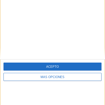
Imprimible decoracion de Halloween Party
2014 una fiesta en tu cole
Publicado el 23 octubre, 2014
Os compartimos hoy un material realizado por Celia,
creadora del blog de diseño el perro de papel. es un
material original y super interesante para organizar
una fiesta de halloween […]
SEGUIR LEYENDO
ACEPTO
MÁS OPCIONES