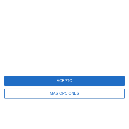
Facebook
X
MAS RECURSOS SOBRE ESTE TEMA
Imprimible
decoracion de
Halloween Party
2014 una fiesta
en tu cole
2017 Fichas y
actividades
ATENCIÓN
ACEPTO
TDAH para
Halloween
MÁS OPCIONES
recopilatorio
Super loteria
con motivos de
Halloween
editable