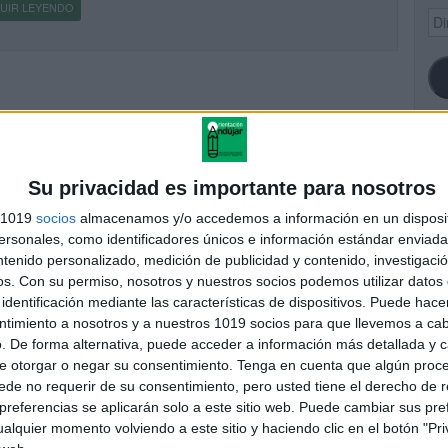
UIR LEYENDO
Dir
de
ema
SI
Su privacidad es importante para nosotros
s 1019
socios
almacenamos y/o accedemos a información en un disposit
sonales, como identificadores únicos e información estándar enviada 
ntenido personalizado, medición de publicidad y contenido, investigaci
FA
os.
Con su permiso, nosotros y nuestros socios podemos utilizar datos 
identificación mediante las características de dispositivos. Puede hacer
ntimiento a nosotros y a nuestros 1019 socios para que llevemos a ca
. De forma alternativa, puede acceder a información más detallada y 
e otorgar o negar su consentimiento.
Tenga en cuenta que algún proc
de no requerir de su consentimiento, pero usted tiene el derecho de r
referencias se aplicarán solo a este sitio web. Puede cambiar sus pref
alquier momento volviendo a este sitio y haciendo clic en el botón "Pri