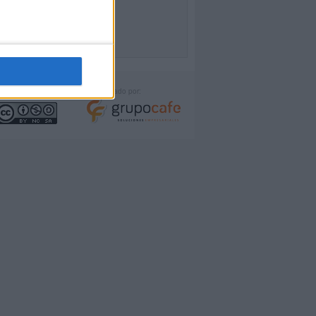
icencia:
Desarrollado por: