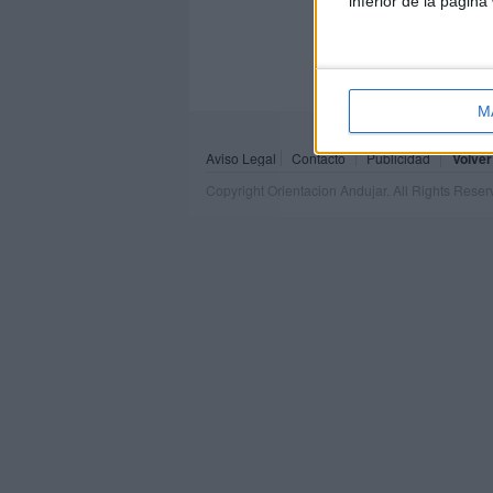
inferior de la página
M
Aviso Legal
Contacto
Publicidad
Volver
Copyright Orientacion Andujar. All Rights Rese