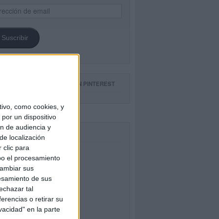
ección
il
Suscribir
GUE NUESTROS TABLEROS EN PINTEREST
ivo, como cookies, y
por un dispositivo
ón de audiencia y
CEBOOK
de localización
 clic para
bo el procesamiento
cambiar sus
esamiento de sus
echazar tal
erencias o retirar su
vacidad" en la parte