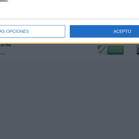
 web.
ÁS OPCIONES
ACEPTO
Calidad:
L
 arriba
rved