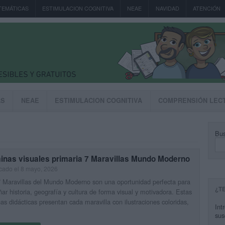
TEMÁTICAS
ESTIMULACION COGNITIVA
NEAE
NAVIDAD
ATENCIÓN
AS
NEAE
ESTIMULACION COGNITIVA
COMPRENSIÓN LEC
Bus
minas visuales primaria 7 Maravillas Mundo Moderno
cado el 8 mayo, 2026
 Maravillas del Mundo Moderno son una oportunidad perfecta para
¿T
ar historia, geografía y cultura de forma visual y motivadora. Estas
as didácticas presentan cada maravilla con ilustraciones coloridas,
Int
sus