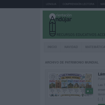
LENGUA
COMPRENSIÓN LECTORA
MA
INICIO
NAVIDAD
MATEMÁTIC
ARCHIVO DE PATRIMONIO MUNDIAL
Lá
Publi
Las 7
enseñ
1
lámin
[…]