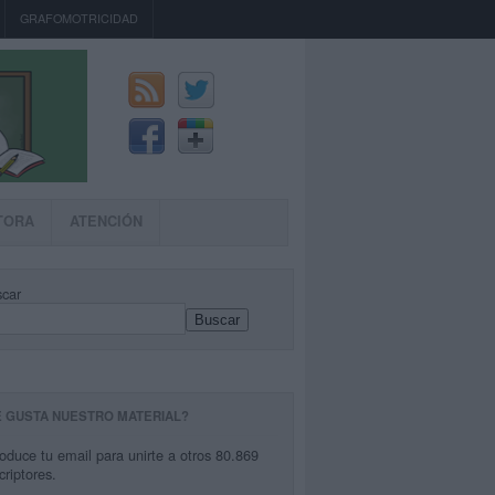
GRAFOMOTRICIDAD
TORA
ATENCIÓN
car
Buscar
E GUSTA NUESTRO MATERIAL?
roduce tu email para unirte a otros 80.869
criptores.