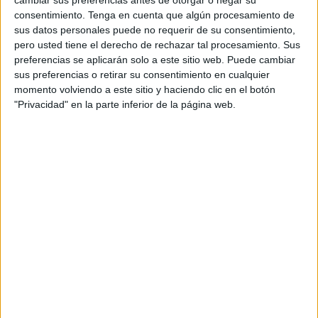
cambiar sus preferencias antes de otorgar o negar su
consentimiento.
Tenga en cuenta que algún procesamiento de
sus datos personales puede no requerir de su consentimiento,
pero usted tiene el derecho de rechazar tal procesamiento. Sus
preferencias se aplicarán solo a este sitio web. Puede cambiar
sus preferencias o retirar su consentimiento en cualquier
Os dejamos Diez películas
momento volviendo a este sitio y haciendo clic en el botón
"Privacidad" en la parte inferior de la página web.
imprescindibles para maestros/as y
profesores/as
Publicado el 16 diciembre, 2018
Diez películas imprescindibles para maestros y
profesores Recopilamos a continuación una
interesante lista con 10 películas sobre educación,
profesores y maestros.
SEGUIR LEYENDO