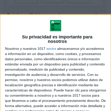
Cateles editables para las mesas con el
nombre de tus alumnos Motivos Toy-story
Publicado el 26 julio, 2019
¡Hoy compartimos con todos vosotros una fantástica
Su privacidad es importante para
colección de maravillosos gafetes escolares de Toy
nosotros
Story 4! Son editables e ideales par colocar en las
Nosotros y nuestros 1017
socios
almacenamos y/o accedemos
mesas de nuestros peques. Primera entrega […]
a información en un dispositivo, como cookies, y procesamos
datos personales, como identificadores únicos e información
SEGUIR LEYENDO
estándar enviada por un dispositivo para publicidad y contenido
personalizado, medición de publicidad y contenido,
investigación de audiencia y desarrollo de servicios.
Con su
permiso, nosotros y nuestros socios podemos utilizar datos de
localización geográfica precisa e identificación mediante las
características de dispositivos. Puede hacer clic para otorgarnos
su consentimiento a nosotros y a nuestros 1017 socios para
que llevemos a cabo el procesamiento previamente descrito. De
forma alternativa, puede acceder a información más detallada y