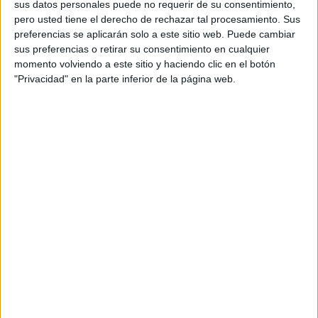
sus datos personales puede no requerir de su consentimiento,
pero usted tiene el derecho de rechazar tal procesamiento. Sus
preferencias se aplicarán solo a este sitio web. Puede cambiar
sus preferencias o retirar su consentimiento en cualquier
momento volviendo a este sitio y haciendo clic en el botón
"Privacidad" en la parte inferior de la página web.
(AJEDREZ Y MATEMÁTICAS) OCACHESS,
juego de mesa DE VERANO
imprescindible en el aula y en las familias.
Publicado el 18 junio, 2018
Miguel Ángel creador de OCACHEES nos ha regalado
para nuestro colegio algunos ocachees para que
nuestros alumnos puedan seguir trabajando en clase
el ajedrez de forma lúdica y divertida.
SEGUIR LEYENDO