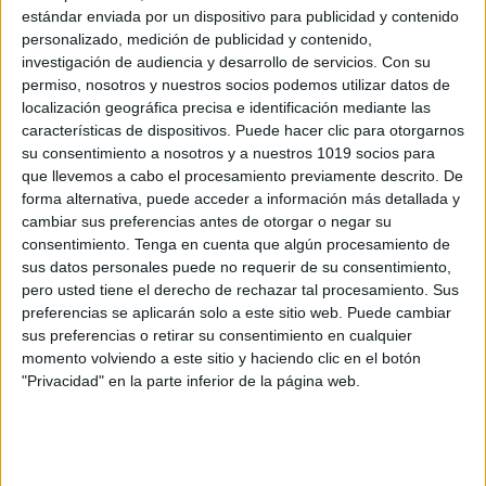
estándar enviada por un dispositivo para publicidad y contenido
EDUCACIONAL que sirve como una poderosa
personalizado, medición de publicidad y contenido,
herramienta educativa y un recurso idóneo para
investigación de audiencia y desarrollo de servicios.
Con su
impartir clases de ajedrez, ya sea de manera guiada
permiso, nosotros y nuestros socios podemos utilizar datos de
localización geográfica precisa e identificación mediante las
o independiente. También perfecto para jugar en
características de dispositivos. Puede hacer clic para otorgarnos
familia. Los niños irán conociendo conceptos básicos
su consentimiento a nosotros y a nuestros 1019 socios para
y avanzados y resolviendo retos matemáticos
que llevemos a cabo el procesamiento previamente descrito. De
relacionados con el ajedrez, familiarizándose de una
forma alternativa, puede acceder a información más detallada y
cambiar sus preferencias antes de otorgar o negar su
manera divertida y sin darse cuenta.
consentimiento.
Tenga en cuenta que algún procesamiento de
sus datos personales puede no requerir de su consentimiento,
pero usted tiene el derecho de rechazar tal procesamiento. Sus
preferencias se aplicarán solo a este sitio web. Puede cambiar
sus preferencias o retirar su consentimiento en cualquier
momento volviendo a este sitio y haciendo clic en el botón
"Privacidad" en la parte inferior de la página web.