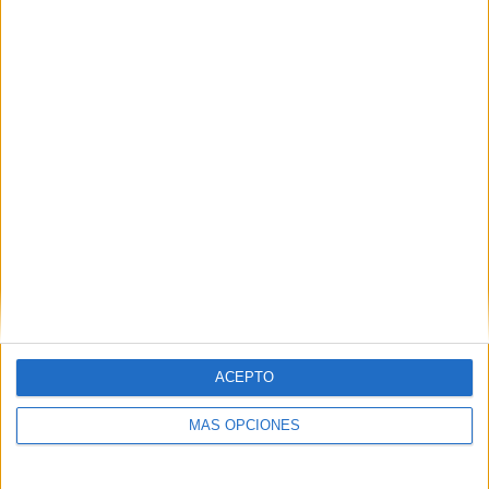
Buscar
¿TE GUSTA NUESTRO MATERIAL?
Introduce tu email para unirte a otros
80.859 suscriptores.
Dirección
de
email
Suscribir
ACEPTO
MÁS OPCIONES