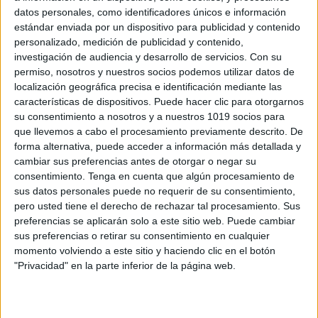
datos personales, como identificadores únicos e información
estándar enviada por un dispositivo para publicidad y contenido
personalizado, medición de publicidad y contenido,
investigación de audiencia y desarrollo de servicios.
Con su
permiso, nosotros y nuestros socios podemos utilizar datos de
Tarjetas para trabajar los dobles sentidos
localización geográfica precisa e identificación mediante las
especial alumnos TEA
características de dispositivos. Puede hacer clic para otorgarnos
Publicado el 8 mayo, 2023
su consentimiento a nosotros y a nuestros 1019 socios para
que llevemos a cabo el procesamiento previamente descrito. De
Hoy os traigo una entrada con un material para
forma alternativa, puede acceder a información más detallada y
trabajar el doble sentido, sobre todo en alumn@s TEA.
cambiar sus preferencias antes de otorgar o negar su
Ha sido una petición de las que he recibido y me ha
consentimiento.
Tenga en cuenta que algún procesamiento de
[…]
sus datos personales puede no requerir de su consentimiento,
pero usted tiene el derecho de rechazar tal procesamiento. Sus
SEGUIR LEYENDO
preferencias se aplicarán solo a este sitio web. Puede cambiar
sus preferencias o retirar su consentimiento en cualquier
momento volviendo a este sitio y haciendo clic en el botón
"Privacidad" en la parte inferior de la página web.
Buscar