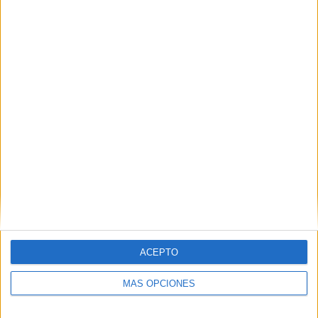
Buscar
Buscar
¿TE GUSTA NUESTRO MATERIAL?
Introduce tu email para unirte a otros
80.860 suscriptores.
Dirección
de
email
ACEPTO
Suscribir
MÁS OPCIONES