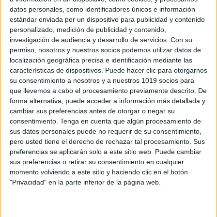
datos personales, como identificadores únicos e información
estándar enviada por un dispositivo para publicidad y contenido
personalizado, medición de publicidad y contenido,
investigación de audiencia y desarrollo de servicios.
Con su
LINCE DE LA PRIMAVERA + 48 tarjetas
permiso, nosotros y nuestros socios podemos utilizar datos de
localización geográfica precisa e identificación mediante las
VOCABULARIO
características de dispositivos. Puede hacer clic para otorgarnos
Publicado el 23 mayo, 2023
su consentimiento a nosotros y a nuestros 1019 socios para
LINCE DEL PRIMAVERAL + 48 TARJETAS DE
que llevemos a cabo el procesamiento previamente descrito. De
forma alternativa, puede acceder a información más detallada y
VOCABULARIO. Para poder trabajar la atención,
cambiar sus preferencias antes de otorgar o negar su
expresión oral, memoria, percepción visual,
consentimiento.
Tenga en cuenta que algún procesamiento de
articulación, etc. El juego Lince es un juego de mesa
sus datos personales puede no requerir de su consentimiento,
que se […]
pero usted tiene el derecho de rechazar tal procesamiento. Sus
preferencias se aplicarán solo a este sitio web. Puede cambiar
SEGUIR LEYENDO
sus preferencias o retirar su consentimiento en cualquier
momento volviendo a este sitio y haciendo clic en el botón
"Privacidad" en la parte inferior de la página web.