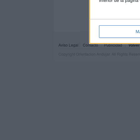
inferior de la página
M
Aviso Legal
Contacto
Publicidad
Volver
Copyright Orientacion Andujar. All Rights Rese