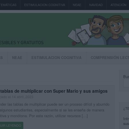
TEMÁTICAS
ESTIMULACION COGNITIVA
NEAE
NAVIDAD
ATENCIÓN
AS
NEAE
ESTIMULACION COGNITIVA
COMPRENSIÓN LEC
Bus
tablas de multiplicar con Super Mario y sus amigos
cado el 14 abril, 2023
der las tablas de multiplicar puede ser un proceso difícil y aburrido
¿T
algunos estudiantes, especialmente si se les enseña de manera
itiva y monótona. Por esta razón, utilizar recursos […]
Int
sus
UIR LEYENDO