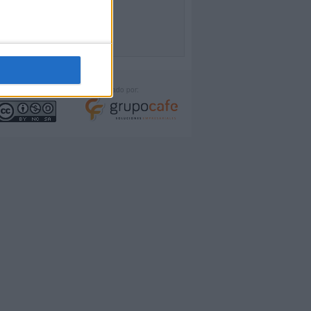
icencia:
Desarrollado por: