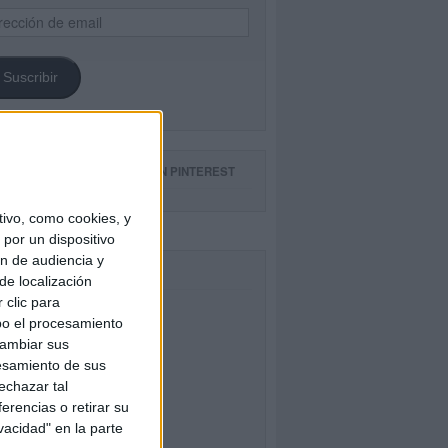
ección
il
Suscribir
GUE NUESTROS TABLEROS EN PINTEREST
ivo, como cookies, y
por un dispositivo
ón de audiencia y
CEBOOK
de localización
 clic para
bo el procesamiento
cambiar sus
esamiento de sus
echazar tal
erencias o retirar su
vacidad" en la parte