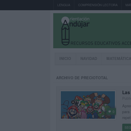
LENGUA
COMPRENSIÓN LECTORA
MA
INICIO
NAVIDAD
MATEMÁTIC
ARCHIVO DE PRECIOTOTAL
Las 
Publi
Apren
para 
0
repet
SEG