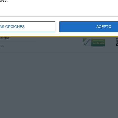
 web.
ÁS OPCIONES
ACEPTO
Calidad:
L
 arriba
rved