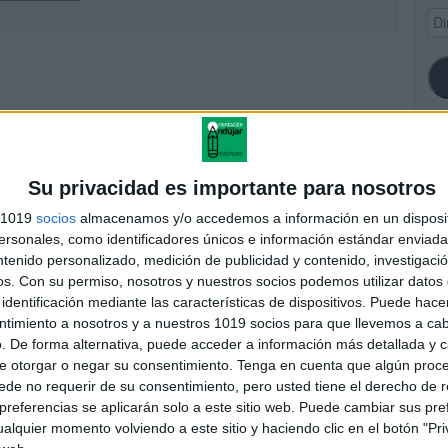
Dir
de
ema
SI
Su privacidad es importante para nosotros
s 1019
socios
almacenamos y/o accedemos a información en un disposit
sonales, como identificadores únicos e información estándar enviada 
ntenido personalizado, medición de publicidad y contenido, investigaci
FA
os.
Con su permiso, nosotros y nuestros socios podemos utilizar datos 
identificación mediante las características de dispositivos. Puede hacer
ntimiento a nosotros y a nuestros 1019 socios para que llevemos a ca
. De forma alternativa, puede acceder a información más detallada y 
e otorgar o negar su consentimiento.
Tenga en cuenta que algún proc
de no requerir de su consentimiento, pero usted tiene el derecho de r
referencias se aplicarán solo a este sitio web. Puede cambiar sus pref
alquier momento volviendo a este sitio y haciendo clic en el botón "Pri