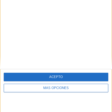
REGISTRO EMOCIONES ABRIL 2024
MOOD TRACKER
Publicado el 30 marzo, 2024
En este nuevo post del blog, exploraremos la práctica
de llevar un registro de emociones mediante el Mood
Tracker (seguidor de estados de ánimo) para el mes
de abril de […]
SEGUIR LEYENDO
ACEPTO
Buscar
MÁS OPCIONES
Buscar