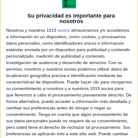
Su privacidad es importante para
Calendario de actividades emocionales
nosotros
junio 2024 primaria
Nosotros y nuestros 1019
socios
almacenamos y/o accedemos
Publicado el 21 mayo, 2024
a información en un dispositivo, como cookies, y procesamos
La educación emocional es una parte esencial de la
datos personales, como identificadores únicos e información
educación de cualquier persona y en especial, de los
estándar enviada por un dispositivo para publicidad y contenido
personalizado, medición de publicidad y contenido,
niños. Para conseguir ser emocionalmente
investigación de audiencia y desarrollo de servicios.
Con su
competentes se requiere práctica continua, por lo […]
permiso, nosotros y nuestros socios podemos utilizar datos de
localización geográfica precisa e identificación mediante las
SEGUIR LEYENDO
características de dispositivos. Puede hacer clic para otorgarnos
su consentimiento a nosotros y a nuestros 1019 socios para
que llevemos a cabo el procesamiento previamente descrito. De
forma alternativa, puede acceder a información más detallada y
cambiar sus preferencias antes de otorgar o negar su
consentimiento.
Tenga en cuenta que algún procesamiento de
sus datos personales puede no requerir de su consentimiento,
pero usted tiene el derecho de rechazar tal procesamiento. Sus
preferencias se aplicarán solo a este sitio web. Puede cambiar