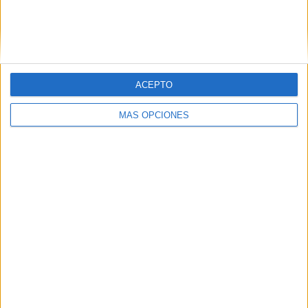
ACEPTO
MÁS OPCIONES
Relojes Inteligentes para Docentes
Publicado el 17 julio, 2025
¿Un smartwatch para un profesor? ¡Totalmente sí!
Puede parecer un capricho, pero en realidad es una
herramienta muy útil en el día a día docente. Aquí
tienes las razones más […]
SEGUIR LEYENDO