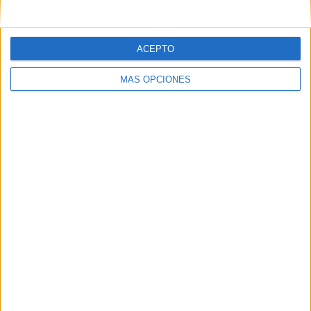
ACEPTO
MÁS OPCIONES
ENLACE DE COMPRA
MAMEIDO – TERMO CAFÉ ACERO
INOXIDABLE ANTIFUGAS CON PAJITA
(0.7L)