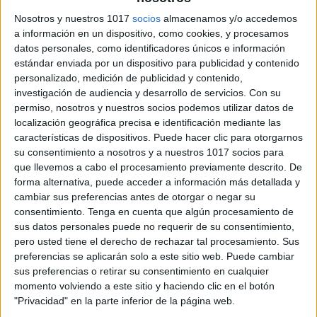
Nosotros y nuestros 1017
socios
almacenamos y/o accedemos
El acero inoxidable es resistente, no se oxida ni
a información en un dispositivo, como cookies, y procesamos
datos personales, como identificadores únicos e información
retiene olores, y aguanta años de uso intensivo.
estándar enviada por un dispositivo para publicidad y contenido
Además, muchos modelos se desmontan y lavan
personalizado, medición de publicidad y contenido,
fácilmente.
investigación de audiencia y desarrollo de servicios.
Con su
permiso, nosotros y nuestros socios podemos utilizar datos de
👩‍🏫
5. Perfecto para la sala de
localización geográfica precisa e identificación mediante las
características de dispositivos. Puede hacer clic para otorgarnos
profesores o para el aula
su consentimiento a nosotros y a nuestros 1017 socios para
que llevemos a cabo el procesamiento previamente descrito. De
Ya sea durante un recreo, una guardia o entre clases,
forma alternativa, puede acceder a información más detallada y
cambiar sus preferencias antes de otorgar o negar su
puedes tener siempre tu bebida lista sin depender de
consentimiento.
Tenga en cuenta que algún procesamiento de
cafeteras, colas o máquinas.
sus datos personales puede no requerir de su consentimiento,
pero usted tiene el derecho de rechazar tal procesamiento. Sus
🎒
6. Ligero y fácil de llevar
preferencias se aplicarán solo a este sitio web. Puede cambiar
sus preferencias o retirar su consentimiento en cualquier
momento volviendo a este sitio y haciendo clic en el botón
Hay modelos compactos y ergonómicos que caben en
"Privacidad" en la parte inferior de la página web.
cualquier mochila o bolso de profe. Algunos incluso