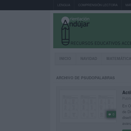
LENGUA
COMPRENSIÓN LECTORA
MA
INICIO
NAVIDAD
MATEMÁTIC
ARCHIVO DE PSUDOPALABRAS
Acti
Publi
En Or
de Di
0
diseñ
avan