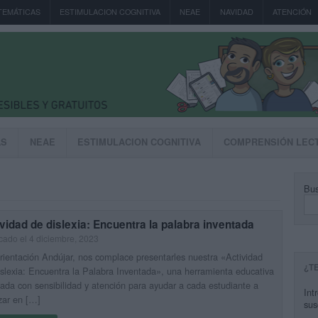
TEMÁTICAS
ESTIMULACION COGNITIVA
NEAE
NAVIDAD
ATENCIÓN
AS
NEAE
ESTIMULACION COGNITIVA
COMPRENSIÓN LEC
Bus
vidad de dislexia: Encuentra la palabra inventada
cado el 4 diciembre, 2023
ientación Andújar, nos complace presentarles nuestra «Actividad
¿T
slexia: Encuentra la Palabra Inventada», una herramienta educativa
ada con sensibilidad y atención para ayudar a cada estudiante a
Int
zar en […]
sus