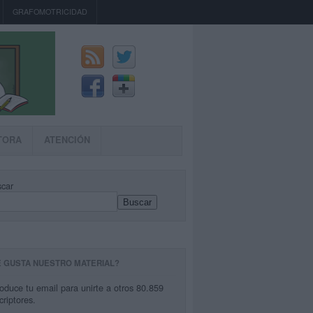
GRAFOMOTRICIDAD
TORA
ATENCIÓN
car
Buscar
E GUSTA NUESTRO MATERIAL?
roduce tu email para unirte a otros 80.859
criptores.