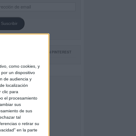
ección
il
Suscribir
GUE NUESTROS TABLEROS EN PINTEREST
ivo, como cookies, y
por un dispositivo
ón de audiencia y
CEBOOK
de localización
 clic para
bo el procesamiento
cambiar sus
esamiento de sus
echazar tal
erencias o retirar su
vacidad" en la parte