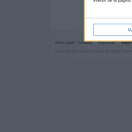
inferior de la página
M
Aviso Legal
Contacto
Publicidad
Volver
Copyright Orientacion Andujar. All Rights Rese