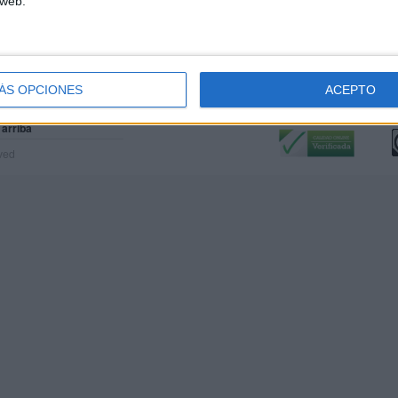
 web.
ÁS OPCIONES
ACEPTO
Calidad:
L
 arriba
rved