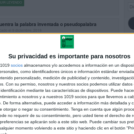
UIR LEYENDO
Dir
de
ema
uentra la palabra inventada o pseudopalabra
cado el 9 diciembre, 2018
jamos esta actividad en la que nuestros alumnos deben de
guar de cuatro palabras que les presentamos cual de ellas no existe,
cir, es una pseudopalabra.
SI
Su privacidad es importante para nosotros
UIR LEYENDO
s 1019
socios
almacenamos y/o accedemos a información en un disposit
sonales, como identificadores únicos e información estándar enviada 
ntenido personalizado, medición de publicidad y contenido, investigaci
FA
os.
Con su permiso, nosotros y nuestros socios podemos utilizar datos 
identificación mediante las características de dispositivos. Puede hacer
ntimiento a nosotros y a nuestros 1019 socios para que llevemos a ca
. De forma alternativa, puede acceder a información más detallada y 
e otorgar o negar su consentimiento.
Tenga en cuenta que algún proc
de no requerir de su consentimiento, pero usted tiene el derecho de r
referencias se aplicarán solo a este sitio web. Puede cambiar sus pref
alquier momento volviendo a este sitio y haciendo clic en el botón "Pri