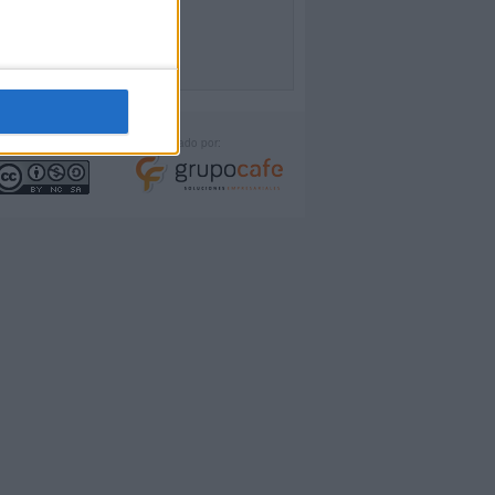
icencia:
Desarrollado por: