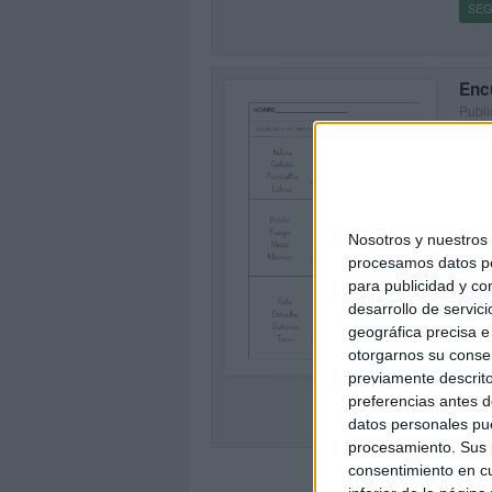
SEG
Enc
Publi
Os de
averi
es de
SEG
Nosotros y nuestro
procesamos datos per
para publicidad y co
desarrollo de servici
geográfica precisa e 
0
otorgarnos su conse
previamente descrito
preferencias antes d
datos personales pue
procesamiento. Sus p
consentimiento en cu