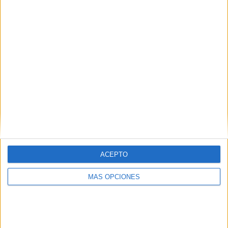
¿TE GUSTA NUESTRO MATERIAL?
Introduce tu email para unirte a otros
80.861 suscriptores.
Dirección
de
email
Suscribir
ACEPTO
MÁS OPCIONES
SIGUE NUESTROS TABLEROS EN
PINTEREST