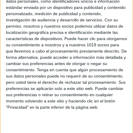
datos personales, como identificadores únicos e información
MI LECTOMETRO COLOREANDO 2024
estándar enviada por un dispositivo para publicidad y contenido
DIA DEL LIBRO
personalizado, medición de publicidad y contenido,
investigación de audiencia y desarrollo de servicios.
Con su
Publicado el 17 abril, 2024
permiso, nosotros y nuestros socios podemos utilizar datos de
El Día del Libro es una celebración esencial para
localización geográfica precisa e identificación mediante las
características de dispositivos. Puede hacer clic para otorgarnos
fomentar el amor por la lectura entre estudiantes de
su consentimiento a nosotros y a nuestros 1019 socios para
todas las edades. En Orientación Andujar, hemos
que llevemos a cabo el procesamiento previamente descrito. De
diseñado una herramienta dinámica y […]
forma alternativa, puede acceder a información más detallada y
cambiar sus preferencias antes de otorgar o negar su
SEGUIR LEYENDO
consentimiento.
Tenga en cuenta que algún procesamiento de
sus datos personales puede no requerir de su consentimiento,
pero usted tiene el derecho de rechazar tal procesamiento. Sus
preferencias se aplicarán solo a este sitio web. Puede cambiar
sus preferencias o retirar su consentimiento en cualquier
momento volviendo a este sitio y haciendo clic en el botón
Buscar
"Privacidad" en la parte inferior de la página web.
Buscar