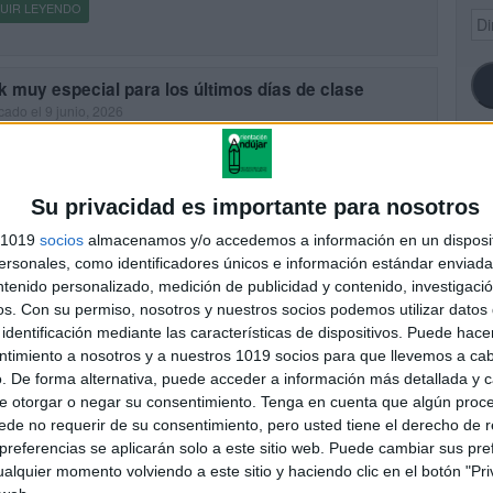
UIR LEYENDO
Dir
de
ema
 muy especial para los últimos días de clase
cado el 9 junio, 2026
aje estelar para despedir el curso con emoción y recuerdos Los
os días de clase son el momento perfecto para mirar atrás, celebrar
rendido y preparar el corazón […]
SI
Su privacidad es importante para nosotros
UIR LEYENDO
s 1019
socios
almacenamos y/o accedemos a información en un disposit
sonales, como identificadores únicos e información estándar enviada 
ntenido personalizado, medición de publicidad y contenido, investigaci
FA
 momentos «six seven» del curso escolar balance
os.
Con su permiso, nosotros y nuestros socios podemos utilizar datos 
 curso 2026
identificación mediante las características de dispositivos. Puede hacer
cado el 5 junio, 2026
ntimiento a nosotros y a nuestros 1019 socios para que llevemos a ca
amos el recurso de nuestro blog amigo:
. De forma alternativa, puede acceder a información más detallada y 
idadesdeinfantilyprimaria El final de curso es uno de los momentos
e otorgar o negar su consentimiento.
Tenga en cuenta que algún proc
speciales del calendario escolar. Es tiempo de mirar atrás, recordar
de no requerir de su consentimiento, pero usted tiene el derecho de r
iencias, valorar […]
referencias se aplicarán solo a este sitio web. Puede cambiar sus pref
alquier momento volviendo a este sitio y haciendo clic en el botón "Pri
UIR LEYENDO