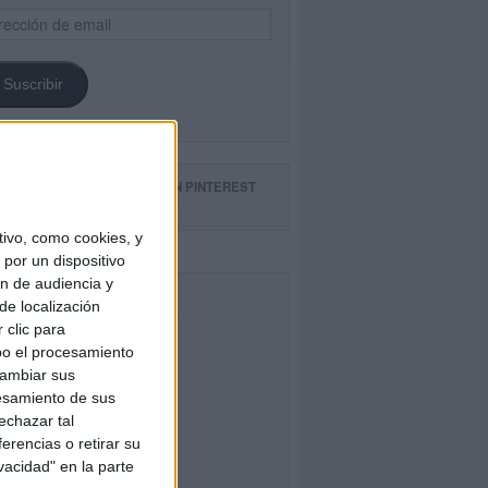
ección
il
Suscribir
GUE NUESTROS TABLEROS EN PINTEREST
ivo, como cookies, y
por un dispositivo
ón de audiencia y
CEBOOK
de localización
 clic para
bo el procesamiento
cambiar sus
esamiento de sus
echazar tal
erencias o retirar su
vacidad" en la parte