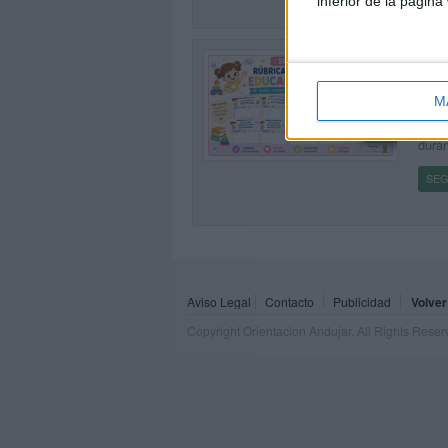
inferior de la página
Rubr
Publi
M
Este 
acomp
0
duran
SEG
Aviso Legal
Contacto
Publicidad
Volver
Copyright Orientacion Andujar. All Rights Rese