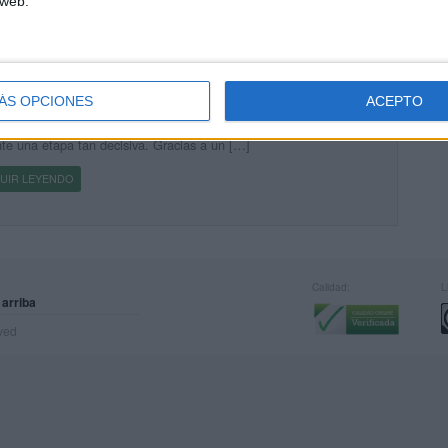
 web.
icas de evaluación Infantil super pack completísimo
cado el 2 junio, 2026
ÁS OPCIONES
ACEPTO
súper pack de rúbricas para Educación Infantil está diseñado para
añar, de forma visual y sencilla, el desarrollo integral del alumnado
te una etapa tan decisiva. Gracias a un […]
UIR LEYENDO
Calidad:
L
 arriba
rved