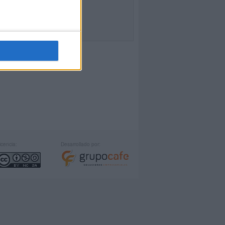
icencia:
Desarrollado por: