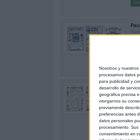
SEG
Pack
Publi
Un vi
0
últim
lo ap
SEG
Nosotros y nuestro
procesamos datos per
para publicidad y co
Mis
desarrollo de servici
del
geográfica precisa e 
Publi
otorgarnos su conse
1
Adapt
previamente descrito
activ
preferencias antes d
más e
datos personales pue
exper
procesamiento. Sus p
consentimiento en cu
SEG