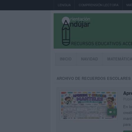
LENGUA
COMPRENSIÓN LECTORA
MA
INICIO
NAVIDAD
MATEMÁTIC
ARCHIVO DE RECUERDOS ESCOLARES
Apre
Publi
En lo
0
creat
mante
para