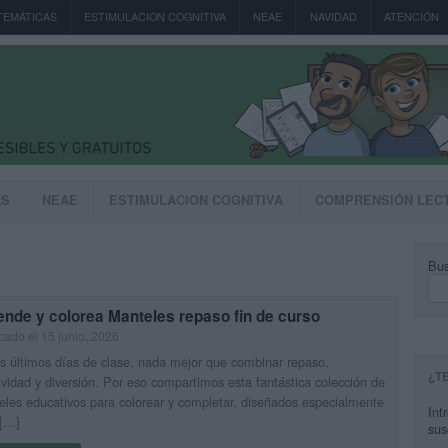
TEMÁTICAS
ESTIMULACION COGNITIVA
NEAE
NAVIDAD
ATENCIÓN
AS
NEAE
ESTIMULACION COGNITIVA
COMPRENSIÓN LEC
Bus
nde y colorea Manteles repaso fin de curso
cado el 15 junio, 2026
s últimos días de clase, nada mejor que combinar repaso,
¿T
ividad y diversión. Por eso compartimos esta fantástica colección de
les educativos para colorear y completar, diseñados especialmente
Int
 […]
sus