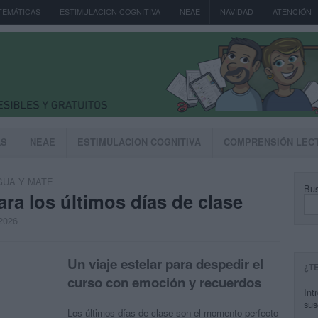
TEMÁTICAS
ESTIMULACION COGNITIVA
NEAE
NAVIDAD
ATENCIÓN
AS
NEAE
ESTIMULACION COGNITIVA
COMPRENSIÓN LEC
GUA Y MATE
Bus
ra los últimos días de clase
 2026
Un viaje estelar para despedir el
¿T
curso con emoción y recuerdos
Int
sus
Los últimos días de clase son el momento perfecto