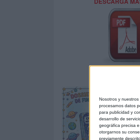
DESCARGA MÁS
Pack muy esp
Nosotros y nuestro
procesamos datos per
para publicidad y co
desarrollo de servici
geográfica precisa e 
otorgarnos su conse
previamente descrito