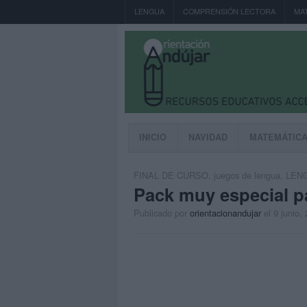
LENGUA
COMPRENSIÓN LECTORA
MA
INICIO
NAVIDAD
MATEMÁTIC
FINAL DE CURSO
,
juegos de lengua
,
LEN
Pack muy especial pa
Publicado por
orientacionandujar
el 9 junio,