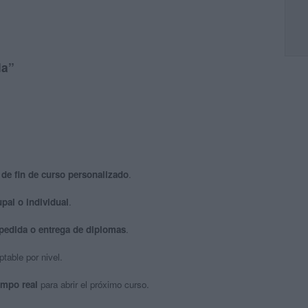
da”
de fin de curso personalizado
.
upal o individual
.
pedida o entrega de diplomas
.
ptable por nivel.
empo real
para abrir el próximo curso.