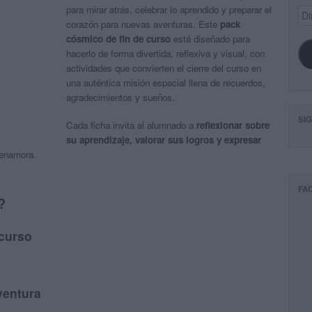
para mirar atrás, celebrar lo aprendido y preparar el
Dir
de
corazón para nuevas aventuras. Este
pack
ema
cósmico de fin de curso
está diseñado para
hacerlo de forma divertida, reflexiva y visual, con
actividades que convierten el cierre del curso en
una auténtica misión espacial llena de recuerdos,
agradecimientos y sueños.
SI
Cada ficha invita al alumnado a
reflexionar sobre
su aprendizaje, valorar sus logros y expresar
 enamora.
FA
?
 curso
ventura