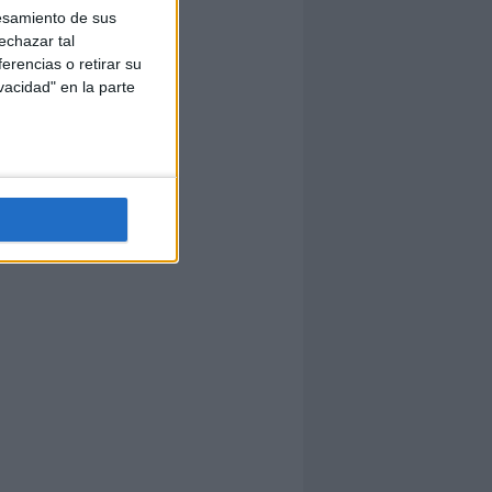
esamiento de sus
echazar tal
erencias o retirar su
vacidad" en la parte