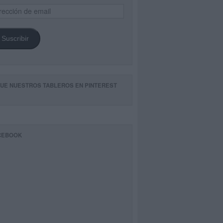
ección
il
Suscribir
GUE NUESTROS TABLEROS EN PINTEREST
CEBOOK