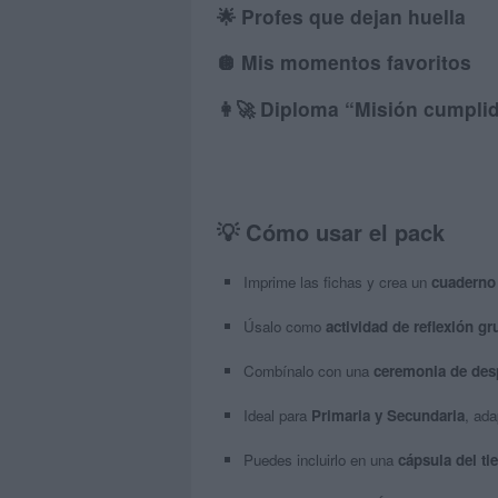
🌟
Profes que dejan huella
🪩
Mis momentos favoritos
👩‍🚀
Diploma “Misión cumpli
💡
Cómo usar el pack
Imprime las fichas y crea un
cuaderno 
Úsalo como
actividad de reflexión gr
Combínalo con una
ceremonia de des
Ideal para
Primaria y Secundaria
, ada
Puedes incluirlo en una
cápsula del ti