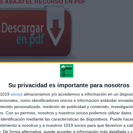
 ABAJO EL RECURSO EN PDF
ecial para los últimos días de clase
Su privacidad es importante para nosotros
s 1019
socios
almacenamos y/o accedemos a información en un disposit
sonales, como identificadores únicos e información estándar enviada 
ntenido personalizado, medición de publicidad y contenido, investigaci
os.
Con su permiso, nosotros y nuestros socios podemos utilizar datos 
identificación mediante las características de dispositivos. Puede hacer
ntimiento a nosotros y a nuestros 1019 socios para que llevemos a ca
. De forma alternativa, puede acceder a información más detallada y 