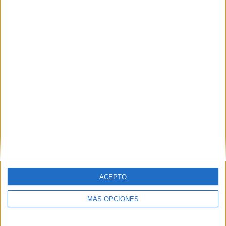
Buscar
Buscar
¿TE GUSTA NUESTRO MATERIAL?
Introduce tu email para unirte a otros
80.859 suscriptores.
Dirección
de
email
Suscribir
ACEPTO
MÁS OPCIONES