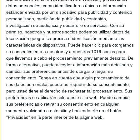
datos personales, como identificadores únicos e información
estándar enviada por un dispositivo para publicidad y contenido
personalizado, medición de publicidad y contenido,
investigación de audiencia y desarrollo de servicios.
Con su
¡EL CUADERNO DEL DOCENTE que
permiso, nosotros y nuestros socios podemos utilizar datos de
estabas esperando… y GRATIS!
localización geográfica precisa e identificación mediante las
Publicado el 9 julio, 2026
características de dispositivos. Puede hacer clic para otorgarnos
su consentimiento a nosotros y a nuestros 1019 socios para
Organizar un curso escolar completo requiere tiempo,
que llevemos a cabo el procesamiento previamente descrito. De
planificación y muchas herramientas. Por eso, hoy
forma alternativa, puede acceder a información más detallada y
compartimos un recurso especialmente práctico y
cambiar sus preferencias antes de otorgar o negar su
consentimiento.
Tenga en cuenta que algún procesamiento de
bonito: “El cuaderno del docente GRATIS que estabas
sus datos personales puede no requerir de su consentimiento,
esperando…”, un […]
pero usted tiene el derecho de rechazar tal procesamiento. Sus
preferencias se aplicarán solo a este sitio web. Puede cambiar
SEGUIR LEYENDO
sus preferencias o retirar su consentimiento en cualquier
momento volviendo a este sitio y haciendo clic en el botón
"Privacidad" en la parte inferior de la página web.