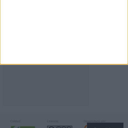
FACEBOOK
Calidad:
Licencia:
Desarrollado por: