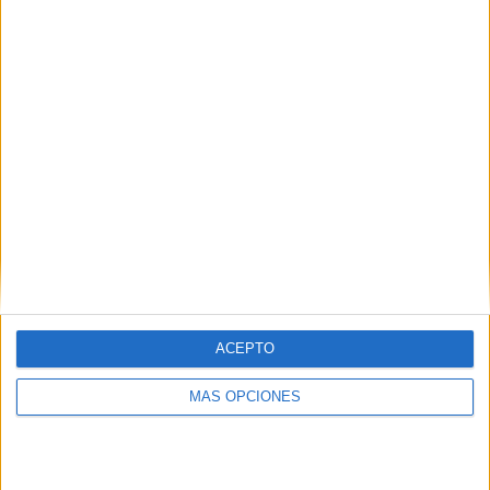
¿TE GUSTA NUESTRO MATERIAL?
Introduce tu email para unirte a otros
80.871 suscriptores.
Dirección
de
email
Suscribir
ACEPTO
MÁS OPCIONES
SIGUE NUESTROS TABLEROS EN
PINTEREST