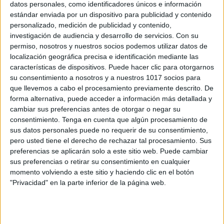
datos personales, como identificadores únicos e información
REGISTROS EMOCIONALES MES DE
estándar enviada por un dispositivo para publicidad y contenido
personalizado, medición de publicidad y contenido,
MAYO 2024
investigación de audiencia y desarrollo de servicios.
Con su
Publicado el 30 abril, 2024
permiso, nosotros y nuestros socios podemos utilizar datos de
En el camino hacia una educación integral, la
localización geográfica precisa e identificación mediante las
características de dispositivos. Puede hacer clic para otorgarnos
inteligencia emocional juega un papel crucial.
su consentimiento a nosotros y a nuestros 1017 socios para
Reconociendo esto, en Orientación Andujar, hemos
que llevemos a cabo el procesamiento previamente descrito. De
diseñado un recurso valioso para el mes de mayo
forma alternativa, puede acceder a información más detallada y
2024: […]
cambiar sus preferencias antes de otorgar o negar su
consentimiento.
Tenga en cuenta que algún procesamiento de
SEGUIR LEYENDO
sus datos personales puede no requerir de su consentimiento,
pero usted tiene el derecho de rechazar tal procesamiento. Sus
preferencias se aplicarán solo a este sitio web. Puede cambiar
sus preferencias o retirar su consentimiento en cualquier
momento volviendo a este sitio y haciendo clic en el botón
"Privacidad" en la parte inferior de la página web.
Buscar
Buscar