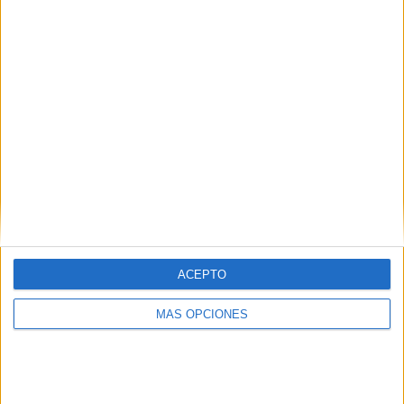
¿TE GUSTA NUESTRO MATERIAL?
Introduce tu email para unirte a otros
80.870 suscriptores.
Dirección
de
email
Suscribir
ACEPTO
MÁS OPCIONES
SIGUE NUESTROS TABLEROS EN
PINTEREST