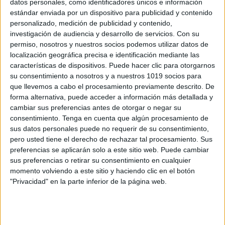
datos personales, como identificadores únicos e información
Señales alerta TEA primer año de vida
estándar enviada por un dispositivo para publicidad y contenido
personalizado, medición de publicidad y contenido,
CAS/ING
investigación de audiencia y desarrollo de servicios.
Con su
Publicado el 11 febrero, 2025
permiso, nosotros y nuestros socios podemos utilizar datos de
La detección temprana del Trastorno del Espectro
localización geográfica precisa e identificación mediante las
características de dispositivos. Puede hacer clic para otorgarnos
Autista (TEA) es clave para intervenir a tiempo y
su consentimiento a nosotros y a nuestros 1019 socios para
brindar el apoyo adecuado al desarrollo del bebé. En
que llevemos a cabo el procesamiento previamente descrito. De
este material, encontrarás una guía […]
forma alternativa, puede acceder a información más detallada y
cambiar sus preferencias antes de otorgar o negar su
SEGUIR LEYENDO
consentimiento.
Tenga en cuenta que algún procesamiento de
sus datos personales puede no requerir de su consentimiento,
pero usted tiene el derecho de rechazar tal procesamiento. Sus
preferencias se aplicarán solo a este sitio web. Puede cambiar
sus preferencias o retirar su consentimiento en cualquier
momento volviendo a este sitio y haciendo clic en el botón
Buscar
"Privacidad" en la parte inferior de la página web.
Buscar