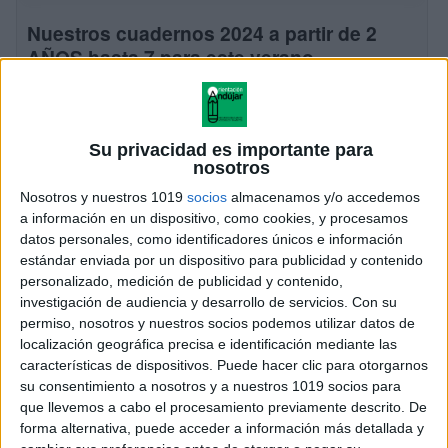
Nuestros cuadernos 2024 a partir de 2
AÑOS hasta 7 para este verano
Publicado el 3 julio, 2024
Nuestros cuadernos proponen pasear por cada ficha,
disfrutar de las actividades e imágenes, apreciar y
Su privacidad es importante para
cuidar los pequeños detalles, la concentración en el
nosotros
trabajo… desacelerar el ritmo. De ahí que […]
Nosotros y nuestros 1019
socios
almacenamos y/o accedemos
a información en un dispositivo, como cookies, y procesamos
SEGUIR LEYENDO
datos personales, como identificadores únicos e información
estándar enviada por un dispositivo para publicidad y contenido
personalizado, medición de publicidad y contenido,
investigación de audiencia y desarrollo de servicios.
Con su
permiso, nosotros y nuestros socios podemos utilizar datos de
localización geográfica precisa e identificación mediante las
características de dispositivos. Puede hacer clic para otorgarnos
su consentimiento a nosotros y a nuestros 1019 socios para
que llevemos a cabo el procesamiento previamente descrito. De
forma alternativa, puede acceder a información más detallada y