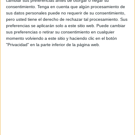
cambiar sus preferencias antes de otorgar o negar su
consentimiento.
Tenga en cuenta que algún procesamiento de
sus datos personales puede no requerir de su consentimiento,
pero usted tiene el derecho de rechazar tal procesamiento. Sus
preferencias se aplicarán solo a este sitio web. Puede cambiar
Nuestros cuadernos veraniegos a partir
sus preferencias o retirar su consentimiento en cualquier
de 2 AÑOS hasta 7
momento volviendo a este sitio y haciendo clic en el botón
Publicado el 17 junio, 2024
"Privacidad" en la parte inferior de la página web.
Nuestros cuadernos proponen pasear por cada ficha,
disfrutar de las actividades e imágenes, apreciar y
cuidar los pequeños detalles, la concentración en el
trabajo… desacelerar el ritmo. De ahí que […]
SEGUIR LEYENDO