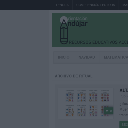
LENGUA
COMPRENSIÓN LECTORA
MA
INICIO
NAVIDAD
MATEMÁTIC
ARCHIVO DE RITUAL
ALT
Publi
¿Busc
Muert
0
trans
SEG