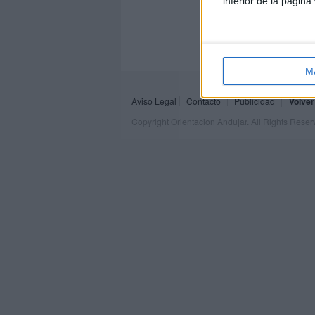
inferior de la página
M
Aviso Legal
Contacto
Publicidad
Volver
Copyright Orientacion Andujar. All Rights Rese