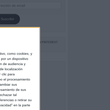
ección
il
Suscribir
GUE NUESTROS TABLEROS EN PINTEREST
ivo, como cookies, y
por un dispositivo
ón de audiencia y
CEBOOK
de localización
 clic para
bo el procesamiento
cambiar sus
esamiento de sus
echazar tal
erencias o retirar su
vacidad" en la parte