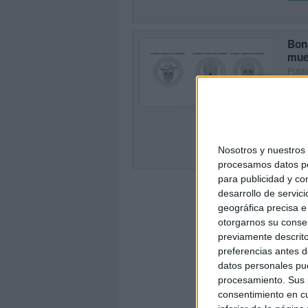
Bon
mue
Publi
0
«Visi
¡Hola
Día d
SEG
Nosotros y nuestro
procesamos datos per
para publicidad y co
desarrollo de servici
geográfica precisa e 
otorgarnos su conse
previamente descrito
preferencias antes d
datos personales pue
procesamiento. Sus p
consentimiento en cu