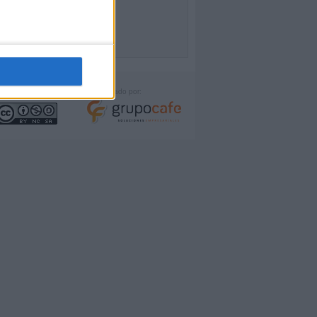
icencia:
Desarrollado por: