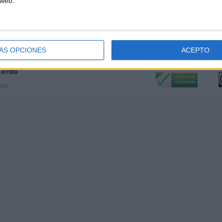
 web.
ÁS OPCIONES
ACEPTO
Calidad:
L
 arriba
rved