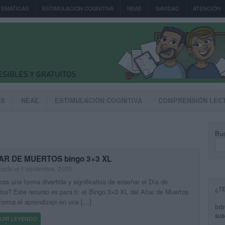
TEMÁTICAS
ESTIMULACION COGNITIVA
NEAE
NAVIDAD
ATENCIÓN
AS
NEAE
ESTIMULACION COGNITIVA
COMPRENSIÓN LEC
Bus
AR DE MUERTOS bingo 3×3 XL
cado el 1 noviembre, 2025
as una forma divertida y significativa de enseñar el Día de
¿T
os? Este recurso es para ti: el Bingo 3×3 XL del Altar de Muertos
forma el aprendizaje en una […]
Int
sus
UIR LEYENDO