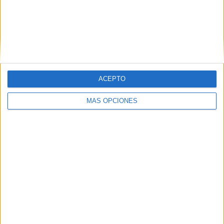
Buscar
Buscar
ACEPTO
MÁS OPCIONES
¿TE GUSTA NUESTRO MATERIAL?
Introduce tu email para unirte a otros
80.861 suscriptores.
Dirección
de
email
Suscribir