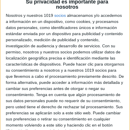
Su privacidad es importante para
nosotros
Calendario abril 2025 dictado de palabras
Nosotros y nuestros 1019
socios
almacenamos y/o accedemos
a información en un dispositivo, como cookies, y procesamos
sencillas
datos personales, como identificadores únicos e información
Publicado el 2 abril, 2025
estándar enviada por un dispositivo para publicidad y contenido
Trabajar la ortografía y la escritura de manera diaria
personalizado, medición de publicidad y contenido,
investigación de audiencia y desarrollo de servicios.
Con su
ayuda a los niños a mejorar su fluidez, vocabulario y
permiso, nosotros y nuestros socios podemos utilizar datos de
comprensión lectora. Este calendario de dictados para
localización geográfica precisa e identificación mediante las
el mes de abril […]
características de dispositivos. Puede hacer clic para otorgarnos
su consentimiento a nosotros y a nuestros 1019 socios para
SEGUIR LEYENDO
que llevemos a cabo el procesamiento previamente descrito. De
forma alternativa, puede acceder a información más detallada y
cambiar sus preferencias antes de otorgar o negar su
consentimiento.
Tenga en cuenta que algún procesamiento de
sus datos personales puede no requerir de su consentimiento,
pero usted tiene el derecho de rechazar tal procesamiento. Sus
preferencias se aplicarán solo a este sitio web. Puede cambiar
sus preferencias o retirar su consentimiento en cualquier
momento volviendo a este sitio y haciendo clic en el botón