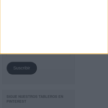
¿TE GUSTA NUESTRO MATERIAL?
Introduce tu email para unirte a otros
80.853 suscriptores.
Dirección
de
email
Suscribir
SIGUE NUESTROS TABLEROS EN
PINTEREST