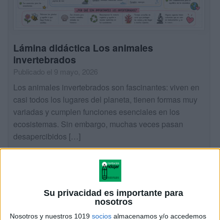
Lámina didáctica Los animales
invertebrados
Publicado el 9 mayo, 2026
Los animales invertebrados son fascinantes: viven en
casi todos los lugares del planeta, tienen formas muy
variadas y cumplen funciones esenciales en los
ecosistemas. Sin embargo, muchas veces pasan
desapercibidos […]
SEGUIR LEYENDO
Su privacidad es importante para
nosotros
Nosotros y nuestros 1019
socios
almacenamos y/o accedemos