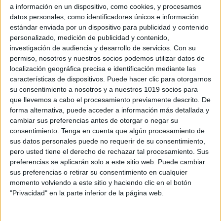
a información en un dispositivo, como cookies, y procesamos
datos personales, como identificadores únicos e información
estándar enviada por un dispositivo para publicidad y contenido
personalizado, medición de publicidad y contenido,
investigación de audiencia y desarrollo de servicios.
Con su
permiso, nosotros y nuestros socios podemos utilizar datos de
localización geográfica precisa e identificación mediante las
características de dispositivos. Puede hacer clic para otorgarnos
su consentimiento a nosotros y a nuestros 1019 socios para
que llevemos a cabo el procesamiento previamente descrito. De
forma alternativa, puede acceder a información más detallada y
Lámina didáctica los climas del mundo
cambiar sus preferencias antes de otorgar o negar su
consentimiento.
Tenga en cuenta que algún procesamiento de
Publicado el 6 mayo, 2026
sus datos personales puede no requerir de su consentimiento,
El clima influye en todo lo que hacemos: la ropa que
pero usted tiene el derecho de rechazar tal procesamiento. Sus
usamos, los alimentos que cultivamos, las casas que
preferencias se aplicarán solo a este sitio web. Puede cambiar
construimos e incluso nuestras actividades diarias. Por
sus preferencias o retirar su consentimiento en cualquier
momento volviendo a este sitio y haciendo clic en el botón
eso es tan importante […]
"Privacidad" en la parte inferior de la página web.
SEGUIR LEYENDO