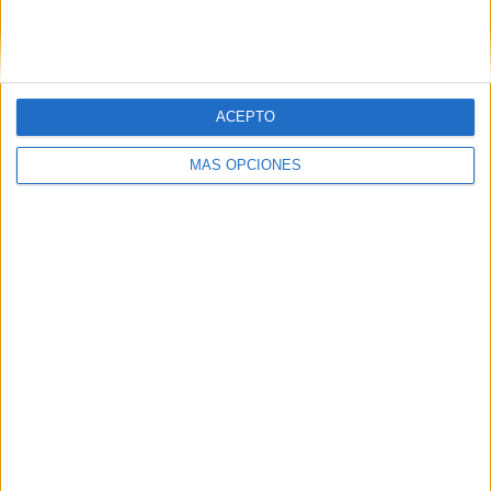
CALENDARIO A4 2025 CAPIBARAS
SEGUIR LEYENDO
ACEPTO
MÁS OPCIONES
BINOMIO FANTÁSTICO EN IMÁGENES
desarrolla tu imaginación escritura crea
Publicado el 9 julio, 2024