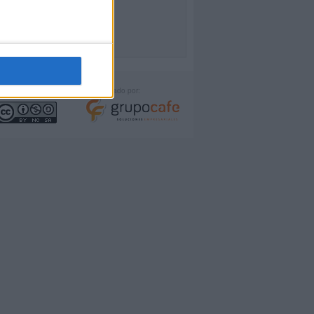
icencia:
Desarrollado por: