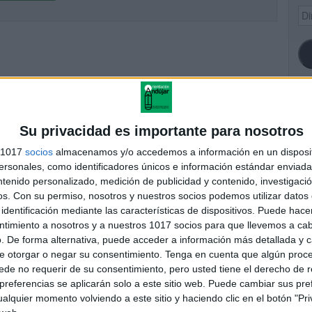
Dir
de
ema
SI
Su privacidad es importante para nosotros
s 1017
socios
almacenamos y/o accedemos a información en un disposit
sonales, como identificadores únicos e información estándar enviada 
ntenido personalizado, medición de publicidad y contenido, investigaci
FA
os.
Con su permiso, nosotros y nuestros socios podemos utilizar datos 
identificación mediante las características de dispositivos. Puede hacer
ntimiento a nosotros y a nuestros 1017 socios para que llevemos a ca
. De forma alternativa, puede acceder a información más detallada y 
e otorgar o negar su consentimiento.
Tenga en cuenta que algún proc
de no requerir de su consentimiento, pero usted tiene el derecho de r
referencias se aplicarán solo a este sitio web. Puede cambiar sus pref
alquier momento volviendo a este sitio y haciendo clic en el botón "Pri