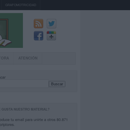
GRAFOMOTRICIDAD
TORA
ATENCIÓN
car
Buscar
E GUSTA NUESTRO MATERIAL?
roduce tu email para unirte a otros 80.871
criptores.