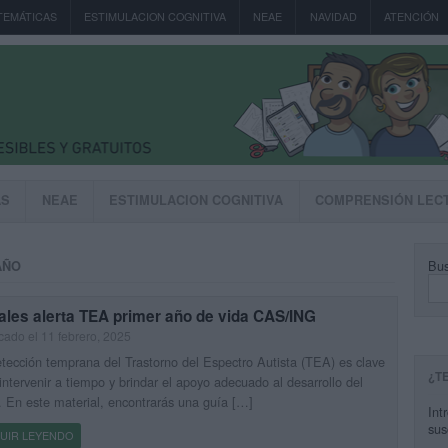
TEMÁTICAS
ESTIMULACION COGNITIVA
NEAE
NAVIDAD
ATENCIÓN
AS
NEAE
ESTIMULACION COGNITIVA
COMPRENSIÓN LEC
Bus
AÑO
ales alerta TEA primer año de vida CAS/ING
cado el 11 febrero, 2025
tección temprana del Trastorno del Espectro Autista (TEA) es clave
¿T
intervenir a tiempo y brindar el apoyo adecuado al desarrollo del
 En este material, encontrarás una guía […]
Int
sus
UIR LEYENDO