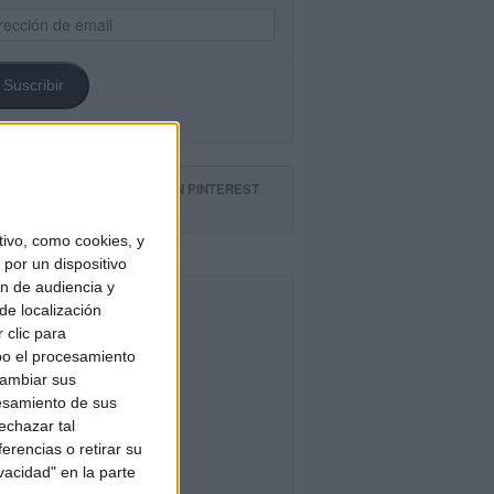
ección
il
Suscribir
GUE NUESTROS TABLEROS EN PINTEREST
ivo, como cookies, y
por un dispositivo
ón de audiencia y
CEBOOK
de localización
 clic para
bo el procesamiento
cambiar sus
esamiento de sus
echazar tal
erencias o retirar su
vacidad" en la parte