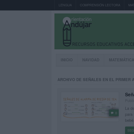
LENGUA
COMPRENSIÓN LECTORA
MA
INICIO
NAVIDAD
MATEMÁTIC
ARCHIVO DE SEÑALES EN EL PRIMER 
Señ
Publi
La de
0
para 
bebé.
SEG