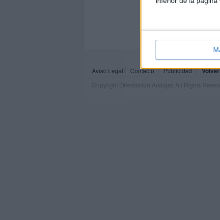
inferior de la página
M
Aviso Legal
Contacto
Publicidad
Volver
Copyright Orientacion Andujar. All Rights Rese