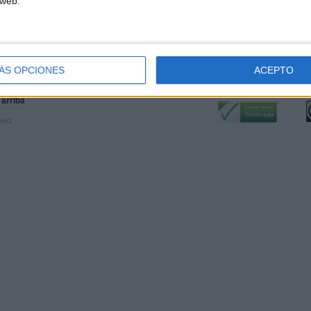
 web.
ÁS OPCIONES
ACEPTO
Calidad:
L
 arriba
rved