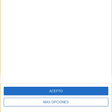
Bonitos dibujos de arboles navideños
para colorear en casa o en clase.
Publicado el 6 noviembre, 2023
La temporada navideña es sinónimo de unión, alegría
y, por supuesto, ¡creatividad! Para fomentar esta época
de felicidad y expresión artística, hemos recopilado
una selección de bonitos dibujos de árboles […]
SEGUIR LEYENDO
ACEPTO
MÁS OPCIONES