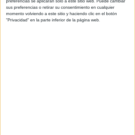
preferencias se aplicarán solo a este sitio web. Puede cambiar
sus preferencias o retirar su consentimiento en cualquier
momento volviendo a este sitio y haciendo clic en el botón
"Privacidad" en la parte inferior de la página web.
Bonitos dibujos de portales de Belén para
colorear en casa o en clase
Publicado el 10 noviembre, 2023
¡Bienvenidos a un nuevo post en nuestro espacio
creativo! En esta ocasión, desde Orientación Andújar,
os traemos una serie de ilustraciones encantadoras
que capturan la esencia de la navidad y […]
SEGUIR LEYENDO