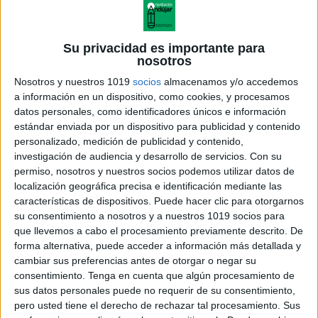
COMPRENSIÓN LECTORA manipulativa:
ACTIVIDAD CON PULSADORES
Su privacidad es importante para
Publicado el 9 febrero, 2024
nosotros
En el mundo educativo, siempre estamos en busca de
Nosotros y nuestros 1019
socios
almacenamos y/o accedemos
a información en un dispositivo, como cookies, y procesamos
métodos innovadores y efectivos para mejorar la
datos personales, como identificadores únicos e información
comprensión lectora de nuestros estudiantes. Hoy, te
estándar enviada por un dispositivo para publicidad y contenido
presentamos una actividad única que combina el […]
personalizado, medición de publicidad y contenido,
investigación de audiencia y desarrollo de servicios.
Con su
SEGUIR LEYENDO
permiso, nosotros y nuestros socios podemos utilizar datos de
localización geográfica precisa e identificación mediante las
características de dispositivos. Puede hacer clic para otorgarnos
su consentimiento a nosotros y a nuestros 1019 socios para
que llevemos a cabo el procesamiento previamente descrito. De
forma alternativa, puede acceder a información más detallada y
cambiar sus preferencias antes de otorgar o negar su
consentimiento.
Tenga en cuenta que algún procesamiento de
sus datos personales puede no requerir de su consentimiento,
pero usted tiene el derecho de rechazar tal procesamiento. Sus