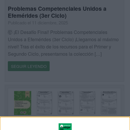
Problemas Competenciales Unidos a
Efemérides (3er Ciclo)
Publicado el 11 diciembre, 2025
🤯 ¡El Desafío Final! Problemas Competenciales
Unidos a Efemérides (3er Ciclo) ¡Llegamos al máximo
nivel! Tras el éxito de los recursos para el Primer y
Segundo Ciclo, presentamos la colección […]
SEGUIR LEYENDO