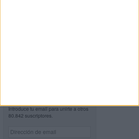
SEGUIR LEYENDO
Buscar
Buscar
¿TE GUSTA NUESTRO MATERIAL?
Introduce tu email para unirte a otros
80.842 suscriptores.
Dirección
de