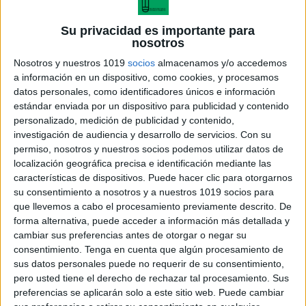
Su privacidad es importante para
nosotros
PROBLEMAS COMPETENCIALES
Nosotros y nuestros 1019
socios
almacenamos y/o accedemos
UNIDOS A EFEMÉRIDES 2DO CICLO
a información en un dispositivo, como cookies, y procesamos
datos personales, como identificadores únicos e información
Publicado el 11 diciembre, 2025
estándar enviada por un dispositivo para publicidad y contenido
🚀 ¡Subimos el Nivel! Problemas Competenciales
personalizado, medición de publicidad y contenido,
Unidos a Efemérides (2º Ciclo) ¡Continuamos con la
investigación de audiencia y desarrollo de servicios.
Con su
permiso, nosotros y nuestros socios podemos utilizar datos de
excelente serie de recursos matemáticos! Hoy
localización geográfica precisa e identificación mediante las
presentamos el material para el Segundo Ciclo de
características de dispositivos. Puede hacer clic para otorgarnos
Primaria: una […]
su consentimiento a nosotros y a nuestros 1019 socios para
que llevemos a cabo el procesamiento previamente descrito. De
SEGUIR LEYENDO
forma alternativa, puede acceder a información más detallada y
cambiar sus preferencias antes de otorgar o negar su
consentimiento.
Tenga en cuenta que algún procesamiento de
sus datos personales puede no requerir de su consentimiento,
pero usted tiene el derecho de rechazar tal procesamiento. Sus
preferencias se aplicarán solo a este sitio web. Puede cambiar