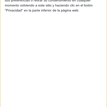
sus preferencias o retirar su consentimiento en cualquier
momento volviendo a este sitio y haciendo clic en el botón
"Privacidad" en la parte inferior de la página web.
PROBLEMAS COMPETENCIALES
UNIDOS A EFEMÉRIDES 1ER CICLO
Publicado el 11 diciembre, 2025
✏️ ¡Matemáticas con Propósito! Problemas
Competenciales Unidos a Efemérides (1er Ciclo) 🎒🌍
¡Hola, comunidad educativa! Hoy estamos
emocionados de compartir un recurso didáctico
excepcional que fusiona el aprendizaje matemático
con la […]
SEGUIR LEYENDO