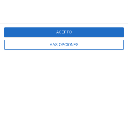
Buscar
ACEPTO
¿TE GUSTA NUESTRO MATERIAL?
MÁS OPCIONES
Introduce tu email para unirte a otros
80.861 suscriptores.
Dirección
de
email
Suscribir
SIGUE NUESTROS TABLEROS EN