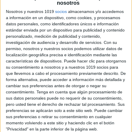
nosotros
Manteles verano actividades divertidas
Nosotros y nuestros 1019
socios
almacenamos y/o accedemos
vol. 2
a información en un dispositivo, como cookies, y procesamos
Publicado el 14 junio, 2026
datos personales, como identificadores únicos e información
El verano es sinónimo de sol, descanso y diversión…
estándar enviada por un dispositivo para publicidad y contenido
personalizado, medición de publicidad y contenido,
¡pero también puede ser aprendizaje! Estos manteles
investigación de audiencia y desarrollo de servicios.
Con su
de actividades veraniegas están pensados para que
permiso, nosotros y nuestros socios podemos utilizar datos de
los niños repasen contenidos de forma lúdica, […]
localización geográfica precisa e identificación mediante las
características de dispositivos. Puede hacer clic para otorgarnos
SEGUIR LEYENDO
su consentimiento a nosotros y a nuestros 1019 socios para
que llevemos a cabo el procesamiento previamente descrito. De
forma alternativa, puede acceder a información más detallada y
cambiar sus preferencias antes de otorgar o negar su
consentimiento.
Tenga en cuenta que algún procesamiento de
sus datos personales puede no requerir de su consentimiento,
pero usted tiene el derecho de rechazar tal procesamiento. Sus
preferencias se aplicarán solo a este sitio web. Puede cambiar
sus preferencias o retirar su consentimiento en cualquier
momento volviendo a este sitio y haciendo clic en el botón
"Privacidad" en la parte inferior de la página web.