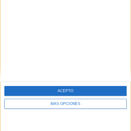
¿TE GUSTA NUESTRO MATERIAL?
Introduce tu email para unirte a otros
80.868 suscriptores.
Dirección
de
email
Suscribir
ACEPTO
MÁS OPCIONES
SIGUE NUESTROS TABLEROS EN
PINTEREST