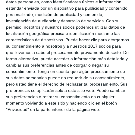
datos personales, como identificadores únicos e información
Nuevos apoyos visuales para vuestras
estándar enviada por un dispositivo para publicidad y contenido
mesas
personalizado, medición de publicidad y contenido,
Publicado el 18 septiembre, 2023
investigación de audiencia y desarrollo de servicios.
Con su
permiso, nosotros y nuestros socios podemos utilizar datos de
Nuevos apoyos visuales para vuestras mesas creados
localización geográfica precisa e identificación mediante las
junto a @imaginacreaeduca para que vuestros
características de dispositivos. Puede hacer clic para otorgarnos
alumnos tengan siempre presentes estos referentes.
su consentimiento a nosotros y a nuestros 1017 socios para
En la enseñanza, a menudo encontramos desafíos
que llevemos a cabo el procesamiento previamente descrito. De
que requieren soluciones creativas. […]
forma alternativa, puede acceder a información más detallada y
cambiar sus preferencias antes de otorgar o negar su
consentimiento.
Tenga en cuenta que algún procesamiento de
SEGUIR LEYENDO
sus datos personales puede no requerir de su consentimiento,
pero usted tiene el derecho de rechazar tal procesamiento. Sus
preferencias se aplicarán solo a este sitio web. Puede cambiar
sus preferencias o retirar su consentimiento en cualquier
momento volviendo a este sitio y haciendo clic en el botón
"Privacidad" en la parte inferior de la página web.
Buscar
Buscar