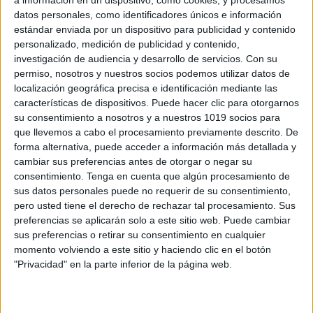
a información en un dispositivo, como cookies, y procesamos
datos personales, como identificadores únicos e información
estándar enviada por un dispositivo para publicidad y contenido
personalizado, medición de publicidad y contenido,
investigación de audiencia y desarrollo de servicios.
Con su
permiso, nosotros y nuestros socios podemos utilizar datos de
TANGRAM + FIGURAS MATES
localización geográfica precisa e identificación mediante las
MANIPULATIVAS
características de dispositivos. Puede hacer clic para otorgarnos
Publicado el 13 noviembre, 2023
su consentimiento a nosotros y a nuestros 1019 socios para
que llevemos a cabo el procesamiento previamente descrito. De
En la enseñanza de las matemáticas, los recursos
forma alternativa, puede acceder a información más detallada y
manipulativos juegan un papel crucial para facilitar la
cambiar sus preferencias antes de otorgar o negar su
comprensión de conceptos abstractos. Por ello, os
consentimiento.
Tenga en cuenta que algún procesamiento de
presentamos una herramienta didáctica fascinante: el
sus datos personales puede no requerir de su consentimiento,
Tangram […]
pero usted tiene el derecho de rechazar tal procesamiento. Sus
preferencias se aplicarán solo a este sitio web. Puede cambiar
sus preferencias o retirar su consentimiento en cualquier
SEGUIR LEYENDO
momento volviendo a este sitio y haciendo clic en el botón
"Privacidad" en la parte inferior de la página web.