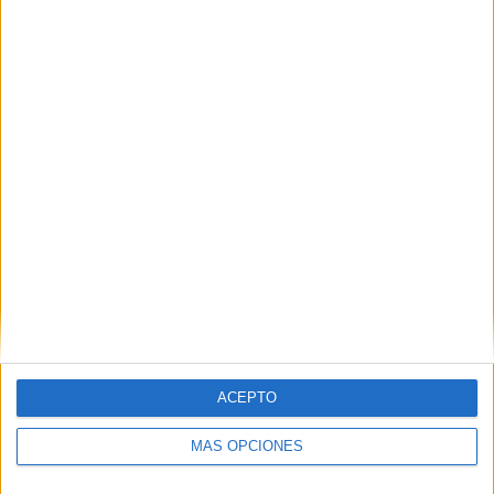
Buscar
Buscar
¿TE GUSTA NUESTRO MATERIAL?
Introduce tu email para unirte a otros
80.852 suscriptores.
Dirección
de
email
ACEPTO
Suscribir
MÁS OPCIONES