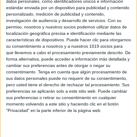
datos personales, como identificadores únicos e información
Laminas aula maquinas simples
estándar enviada por un dispositivo para publicidad y contenido
personalizado, medición de publicidad y contenido,
Publicado el 25 mayo, 2026
investigación de audiencia y desarrollo de servicios.
Con su
Aprende cómo funcionan las máquinas que facilitan
permiso, nosotros y nuestros socios podemos utilizar datos de
nuestro trabajo Hoy te presento un recurso visual y
localización geográfica precisa e identificación mediante las
completo para el aula: las láminas didácticas sobre
características de dispositivos. Puede hacer clic para otorgarnos
su consentimiento a nosotros y a nuestros 1019 socios para
máquinas simples, ideales para trabajar contenidos
que llevemos a cabo el procesamiento previamente descrito. De
[…]
forma alternativa, puede acceder a información más detallada y
cambiar sus preferencias antes de otorgar o negar su
SEGUIR LEYENDO
consentimiento.
Tenga en cuenta que algún procesamiento de
sus datos personales puede no requerir de su consentimiento,
pero usted tiene el derecho de rechazar tal procesamiento. Sus
preferencias se aplicarán solo a este sitio web. Puede cambiar
sus preferencias o retirar su consentimiento en cualquier
momento volviendo a este sitio y haciendo clic en el botón
Buscar
"Privacidad" en la parte inferior de la página web.
Buscar