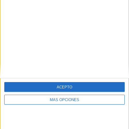
¿TE GUSTA NUESTRO MATERIAL?
Introduce tu email para unirte a otros
80.852 suscriptores.
Dirección
de
email
Suscribir
ACEPTO
MÁS OPCIONES
SIGUE NUESTROS TABLEROS EN
PINTEREST