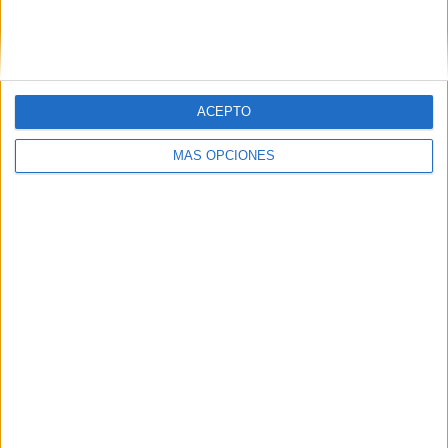
Comparte esto:
Facebook
X
ACEPTO
MAS RECURSOS SOBRE ESTE TEMA
Experimento
MÁS OPCIONES
maquina simple
la palanca ficha
de trabajo
Experimento
torno máquina
simple ficha de
trabajo
Lámina
didactica para
trabajar el ciclo
del agua en tus
clases