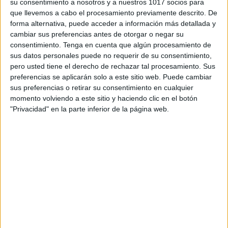
su consentimiento a nosotros y a nuestros 1017 socios para
Cuña
— Separa materiales y transforma la
que llevemos a cabo el procesamiento previamente descrito. De
dirección de la fuerza.
forma alternativa, puede acceder a información más detallada y
cambiar sus preferencias antes de otorgar o negar su
consentimiento.
Tenga en cuenta que algún procesamiento de
Tornillo
— Une elementos y convierte
sus datos personales puede no requerir de su consentimiento,
movimiento rotatorio en lineal.
pero usted tiene el derecho de rechazar tal procesamiento. Sus
preferencias se aplicarán solo a este sitio web. Puede cambiar
Rueda y eje
— Multiplica la fuerza y facilita
sus preferencias o retirar su consentimiento en cualquier
momento volviendo a este sitio y haciendo clic en el botón
el movimiento reduciendo la fricción.
"Privacidad" en la parte inferior de la página web.
ÚNETE A NUESTRO GRUPO EXCLUSIVO DE
WHATSAPP