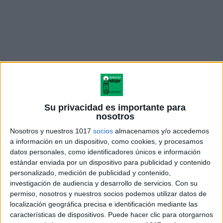
Su privacidad es importante para
nosotros
Nosotros y nuestros 1017
socios
almacenamos y/o accedemos
a información en un dispositivo, como cookies, y procesamos
datos personales, como identificadores únicos e información
Polea
— Facilita la elevación y cambia la
estándar enviada por un dispositivo para publicidad y contenido
dirección de la fuerza.
personalizado, medición de publicidad y contenido,
investigación de audiencia y desarrollo de servicios.
Con su
Plano inclinado
— Reduce el esfuerzo
permiso, nosotros y nuestros socios podemos utilizar datos de
localización geográfica precisa e identificación mediante las
necesario para mover objetos.
características de dispositivos. Puede hacer clic para otorgarnos