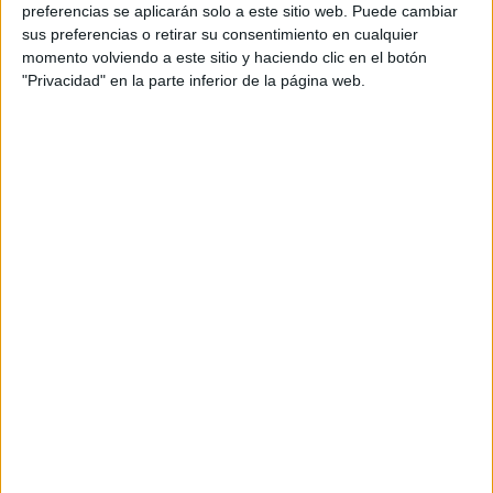
preferencias se aplicarán solo a este sitio web. Puede cambiar
sus preferencias o retirar su consentimiento en cualquier
momento volviendo a este sitio y haciendo clic en el botón
#MANIPULATIVOS SUPER
"Privacidad" en la parte inferior de la página web.
DESLIZADORES DE NÚMEROS FORMATO
HELICÓPTERO
Publicado el 23 febrero, 2018
Hemos preparado estos divertidos materiales
manipulativos para trabajar los números y las letras
mediante esto super deslizadores, con forma de
helicóptero.
SEGUIR LEYENDO