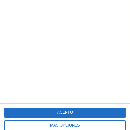
Trabajamos los valores Cuento Las
estrellas de mar
Publicado el 22 abril, 2015
Hoy comenzamos una colaboración muy especial para
OrientaciónAndújar, Eloy Moreno un autor de cuentos,
realmente increíble, ha querido compartir con todos
nosotros algunos de sus cuentos, aquí podéis saber
de su historia. […]
SEGUIR LEYENDO
ACEPTO
MÁS OPCIONES