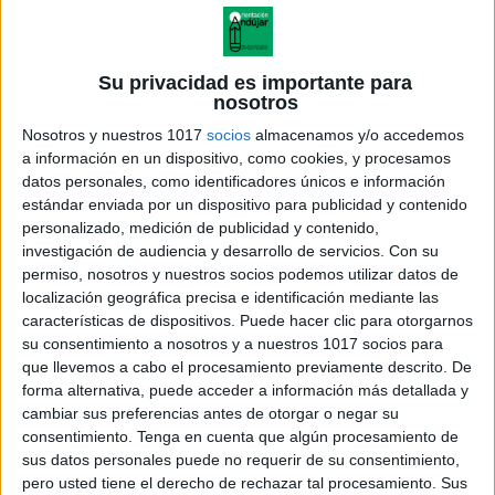
Trabajamos el concepto del dinero
Publicado el 1 junio, 2020
Su privacidad es importante para
Hoy os traigo una actividad para trabajar el concepto
nosotros
del dinero, y es que… el dinero que no gastamos lo
Nosotros y nuestros 1017
socios
almacenamos y/o accedemos
tenemos que guardar en algún sitio ¿no?
a información en un dispositivo, como cookies, y procesamos
datos personales, como identificadores únicos e información
SEGUIR LEYENDO
estándar enviada por un dispositivo para publicidad y contenido
personalizado, medición de publicidad y contenido,
investigación de audiencia y desarrollo de servicios.
Con su
permiso, nosotros y nuestros socios podemos utilizar datos de
localización geográfica precisa e identificación mediante las
características de dispositivos. Puede hacer clic para otorgarnos
su consentimiento a nosotros y a nuestros 1017 socios para
que llevemos a cabo el procesamiento previamente descrito. De
forma alternativa, puede acceder a información más detallada y
cambiar sus preferencias antes de otorgar o negar su
consentimiento.
Tenga en cuenta que algún procesamiento de
sus datos personales puede no requerir de su consentimiento,
pero usted tiene el derecho de rechazar tal procesamiento. Sus