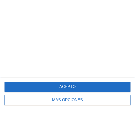
¿TE GUSTA NUESTRO MATERIAL?
Introduce tu email para unirte a otros
80.871 suscriptores.
Dirección
de
email
Suscribir
ACEPTO
MÁS OPCIONES
SIGUE NUESTROS TABLEROS EN
PINTEREST