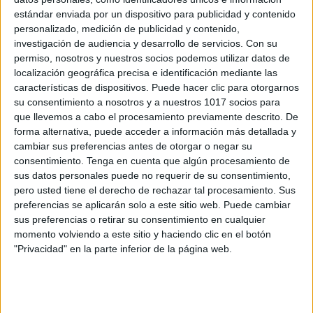
TEA EL último día de colegio con Leo
estándar enviada por un dispositivo para publicidad y contenido
personalizado, medición de publicidad y contenido,
Publicado el 15 junio, 2026
investigación de audiencia y desarrollo de servicios.
Con su
El final de curso es un momento lleno de emociones
permiso, nosotros y nuestros socios podemos utilizar datos de
para muchos niños y niñas. Por ello, compartimos “El
localización geográfica precisa e identificación mediante las
características de dispositivos. Puede hacer clic para otorgarnos
último día de colegio con Leo”, un precioso cuento
su consentimiento a nosotros y a nuestros 1017 socios para
adaptado con […]
que llevemos a cabo el procesamiento previamente descrito. De
forma alternativa, puede acceder a información más detallada y
SEGUIR LEYENDO
cambiar sus preferencias antes de otorgar o negar su
consentimiento.
Tenga en cuenta que algún procesamiento de
sus datos personales puede no requerir de su consentimiento,
pero usted tiene el derecho de rechazar tal procesamiento. Sus
preferencias se aplicarán solo a este sitio web. Puede cambiar
sus preferencias o retirar su consentimiento en cualquier
Buscar
momento volviendo a este sitio y haciendo clic en el botón
"Privacidad" en la parte inferior de la página web.
Buscar